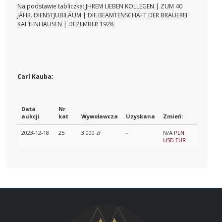
Na podstawie tabliczka: JHREM LIEBEN KOLLEGEN | ZUM 40
JÄHR. DIENSTJUBILÄUM | DIE BEAMTENSCHAFT DER BRAUEREI
KALTENHAUSEN | DEZEMBER 1928
Carl Kauba:
Data
Nr
aukcji
kat
Wywoławcza
Uzyskana
Zmień:
2023-12-18
25
3 000 zł
-
N/A
PLN
USD
EUR