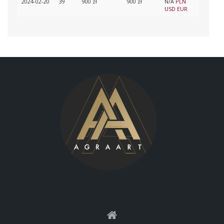
2024-02-20
39
900 zł
900 zł
N/A
PLN
USD
EUR