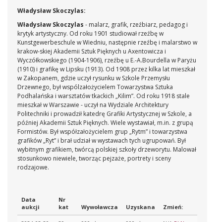
Władysław Skoczylas:
Władysław Skoczylas
- malarz, grafik, rzeźbiarz, pedagog i
krytyk artystyczny. Od roku 1901 studiował rzeźbę w
Kunstgewerbeschule w Wiedniu, następnie rzeźbę i malarstwo w
krakow-skiej Akademii Sztuk Pięknych u Axentowicza i
Wyczółkowskiego (1904-1906), rzeźbę u E.-A.Bourdella w Paryżu
(1910) i grafikę w Lipsku (1913). Od 1908 przez kilka lat mieszkał
w Zakopanem, gdzie uczył rysunku w Szkole Przemysłu
Drzewnego, był wspólzałożycielem Towarzystwa Sztuka
Podhalańska i warsztatów tkackich „Kilim”. Od roku 1918 stale
mieszkał w Warszawie - uczył na Wydziale Architektury
Politechniki i prowadził katedrę Grafiki Artystycznej w Szkole, a
później Akademii Sztuk Pięknych. Wiele wystawiał, m.in. z grupą
Formistów. Był współzałożycielem grup „Rytm” i towarzystwa
grafików „Ryt” i brał udział w wystawach tych ugrupowań. Był
wybitnym grafikiem, twórcą polskiej szkoły drzeworytu. Malował
stosunkowo niewiele, tworząc pejzaże, portrety i sceny
rodzajowe.
Data
Nr
aukcji
kat
Wywoławcza
Uzyskana
Zmień: