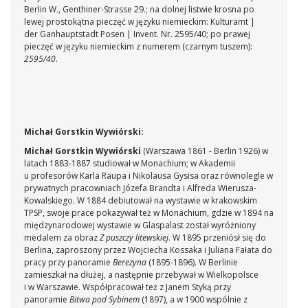
Berlin W., Genthiner-Strasse 29.; na dolnej listwie krosna po
lewej prostokątna pieczęć w języku niemieckim: Kulturamt |
der Ganhauptstadt Posen | Invent. Nr. 2595/40; po prawej
pieczęć w języku niemieckim z numerem (czarnym tuszem):
2595/40
.
Michał Gorstkin Wywiórski:
Michał Gorstkin Wywiórski
(Warszawa 1861 - Berlin 1926) w
latach 1883-1887 studiował w Monachium; w Akademii
u profesorów Karla Raupa i Nikolausa Gysisa oraz równolegle w
prywatnych pracowniach Józefa Brandta i Alfreda Wierusza-
Kowalskiego. W 1884 debiutował na wystawie w krakowskim
TPSP, swoje prace pokazywał też w Monachium, gdzie w 1894 na
międzynarodowej wystawie w Glaspalast został wyróżniony
medalem za obraz
Z puszczy litewskiej
. W 1895 przeniósł się do
Berlina, zaproszony przez Wojciecha Kossaka i Juliana Fałata do
pracy przy panoramie
Berezyna
(1895-1896). W Berlinie
zamieszkał na dłużej, a następnie przebywał w Wielkopolsce
i w Warszawie. Współpracował też z Janem Styką przy
panoramie
Bitwa pod Sybinem
(1897), a w 1900 wspólnie z