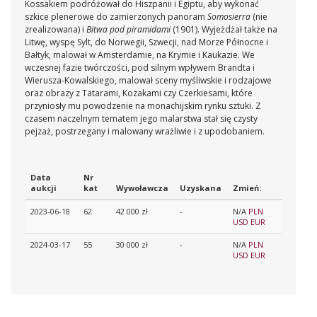
Kossakiem podróżował do Hiszpanii i Egiptu, aby wykonać
szkice plenerowe do zamierzonych panoram
Somosierra
(nie
zrealizowana) i
Bitwa pod piramidami
(1901). Wyjeżdżał także na
Litwę, wyspę Sylt, do Norwegii, Szwecji, nad Morze Północne i
Bałtyk, malował w Amsterdamie, na Krymie i Kaukazie. We
wczesnej fazie twórczości, pod silnym wpływem Brandta i
Wierusza-Kowalskiego, malował sceny myśliwskie i rodzajowe
oraz obrazy z Tatarami, Kozakami czy Czerkiesami, które
przyniosły mu powodzenie na monachijskim rynku sztuki. Z
czasem naczelnym tematem jego malarstwa stał się czysty
pejzaż, postrzegany i malowany wrażliwie i z upodobaniem.
Data
Nr
aukcji
kat
Wywoławcza
Uzyskana
Zmień:
2023-06-18
62
42 000 zł
-
N/A
PLN
USD
EUR
2024-03-17
55
30 000 zł
-
N/A
PLN
USD
EUR