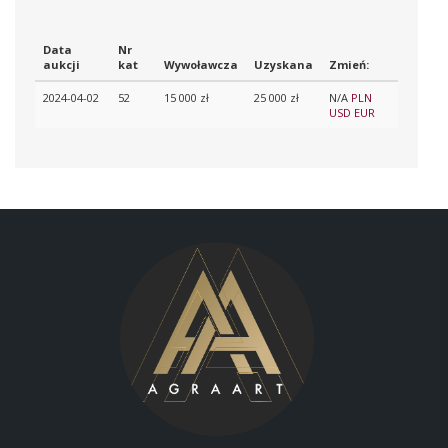
Data
Nr
aukcji
kat
Wywoławcza
Uzyskana
Zmień:
2024-04-02
52
15 000 zł
25 000 zł
N/A
PLN
USD
EUR