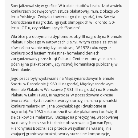
Specjalizował się w grafice. W trakcie studiów brał udział w wielu
konkursach poświęconych sztuce plakatowej, m.in. z okazji 50-
lecia Polskiego Związku Łowieckiego (I nagroda), tzw. Święta
Odrodzenia (I nagroda), igrzysk olimpijskich w Toronto, 50-
lecia LOT-u, czy reklamujących “Społem”.
Wkrótce po otrzymaniu dyplomu zdobył III nagrodę na Biennale
Plakatu Polskiego w Katowicach (1979). W tym czasie zaistniał
również na scenie międzynarodowej. W 1978 roku wygrał
konkurs pod hasłem "Palestine- homeland denied"
zorganizowany przez Iraqi Cultural Center w Londynie, a rok
później na plakat promujący rozwój komunikacji publicznej w
Mediolanie.
Jego prace były wystawiane na Międzynarodowym Biennale
Sportu w Barcelonie (1980, III nagroda), Międzynarodowym
Biennale Plakatu w Warszawie (1981, III nagroda) i na Biennale
Plakatu w Lahti (1983, III nagroda). W początkowym okresie
twórczości artysta rzadko tworzył obrazy, m.in. na poznański
konkurs malarski im. Jana Spychalskiego (dwukrotnie III
nagroda). Po 1980 roku porzucił sztukę plakatową i poświęcił
się całkowicie malarstwu. Bazując na precyzyjnej, wzorowanej
na dawnych mistrzach technice obrazowania (Jan van Eyck,
Hieronymus Bosch), lecz przede wszystkim na własnej, nie
znającej granic wyobraźni, tworzy surrealne kompozycje,