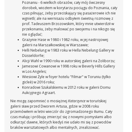
Poznaniu - 6 wielkich obrazów, cały mój ówczesny
dorobek, wiozłem w korytarzu pociągu do Poznania, cały
czas pilnując, żeby przeciskający się pasażerowie ich nie
wgnietli; ale na wernisażu odbyłem świetną rozmowę z
prof. Tadeuszem Brzozowskim, który mnie utwierdził w
przekonaniu, żeby malować po swojemu i na nikogo się
nie oglądać;
Grażynie Hase w 1980 i 1982 roku, w jej nastrojowej
galerii na Marszałkowskiej w Warszawie;
Helli Nebelung w 1983 roku w Hella Nebelung Gallery w
Düsseldorfie;
Alicji Wahl w 1990 roku w autorskiej galerii na Żoliborzu;
Jamesowi Cowanowi w 1998 roku w Beverly Hills Gallery
w Los Angeles;
Wiesiowi Żyle w foyer hotelu "Filmar" w Toruniu (tylko
gicleè) w 2016 roku;
Konradowi Szukalskiemu w 2012 roku w galerii Domu
Aukcyjnego Agraart.
Nie mogę zapomnieć o mosiężnej
Katarzynce
w toruńskiej
galerii sław przed Dworem Artusa, gdzie w 2008 roku
przemówiłem w letni wieczór do zgromadzonego tłumu. Cały
czas maluję i próbuję zmierzyć się z nowymi pomysłami albo
odkurzyć dawne, których kiedyś nie udało mi się z powodów
braków warsztatowych albo mentalnych, zrealizować.