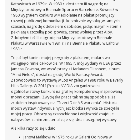
Katowicach w 1979 r. W 1980 r. dostałem III nagrodę na
Międzynarodowym Biennale Sportu w Barcelonie. Również w
1980 wygrałem konkurs w Mediolanie na plakat promujący
rozwój publicznej komunikacji- kosmicznie wysoką ,w tamtych
czasach, nagrodę odebrałem osobiście, jadąc małym Fiatem z
pękniętą uszczelką pod głowicą, coraz wolniej przez Alpy.
Zdobyłem też III nagrodę na Międzynarodowym Biennale
Plakatu w Warszawie w 1981 r. i na Biennale Plakatu w Lahti w
1983 r.
To już był koniec mojej przygody z plakatem, malarstwo
wciągnęło mnie całkowicie. W 1995 r. mój wydany w USA przez
Jamesa Cowana, we współpracy z Harlanem Ellisonem, album
"Mind Fields", dostał nagrodę World Fantasy Award.
Zaowocowało to wystawą w Los Angeles w 1998 roku w Beverly
Hills Gallery. W 2011(?) roku NVIDIA zorganizowała
ogólnoświatowy konkurs na grafikę komputerową inspirowaną
moimi obrazami. Zwycięska praca tak mi się spodobała, że
zrobiłem inspirowany nią "Trzeci Dzień Stworzenia". Historia
moich wystaw indywidualnych jest krótka i wynika ze specyfiki
mojej pracy. Obrazy są czasochłonne i większość znajduje
nabywców, zanim zmaterializuje się idea następnej wystawy.
Ale kilka razy to się udało:
Janowi Malikowi w 1975 roku w Galerii Od Nowa w