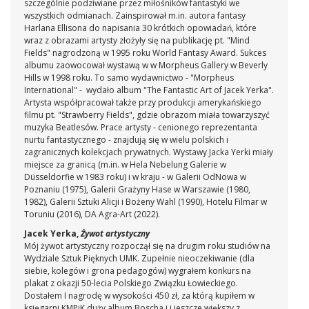
szczególnie podziwiane przez miłośników fantastyki we
wszystkich odmianach. Zainspirował m.in. autora fantasy
Harlana Ellisona do napisania 30 krótkich opowiadań, które
wraz z obrazami artysty złożyły się na publikację pt. "Mind
Fields" nagrodzoną w 1995 roku World Fantasy Award. Sukces
albumu zaowocował wystawą w w Morpheus Gallery w Beverly
Hills w 1998 roku. To samo wydawnictwo - "Morpheus
International" - wydało album "The Fantastic Art of Jacek Yerka".
Artysta współpracował także przy produkcji amerykańskiego
filmu pt. "Strawberry Fields", gdzie obrazom miała towarzyszyć
muzyka Beatlesów. Prace artysty - cenionego reprezentanta
nurtu fantastycznego - znajdują się w wielu polskich i
zagranicznych kolekcjach prywatnych. Wystawy Jacka Yerki miały
miejsce za granicą (m.in. w Hela Nebelung Galerie w
Düsseldorfie w 1983 roku) i w kraju - w Galerii OdNowa w
Poznaniu (1975), Galerii Grażyny Hase w Warszawie (1980,
1982), Galerii Sztuki Alicji i Bożeny Wahl (1990), Hotelu Filmar w
Toruniu (2016), DA Agra-Art (2022).
Jacek Yerka,
Żywot artystyczny
Mój żywot artystyczny rozpoczął się na drugim roku studiów na
Wydziale Sztuk Pięknych UMK. Zupełnie nieoczekiwanie (dla
siebie, kolegów i grona pedagogów) wygrałem konkurs na
plakat z okazji 50-lecia Polskiego Związku Łowieckiego.
Dostałem I nagrodę w wysokości 450 zł, za którą kupiłem w
księgarni KMPiK duży album Boscha i i jeszcze większy z