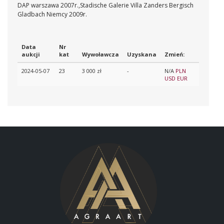
DAP warszawa 2007r.,Stadische Galerie Villa Zanders Bergisch
Gladbach Niemcy 2009r.
Data
Nr
aukcji
kat
Wywoławcza
Uzyskana
Zmień:
2024-05-07
23
3 000 zł
-
N/A
PLN
USD
EUR