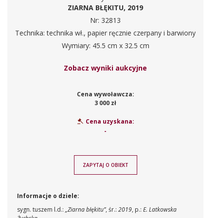
ZIARNA BŁĘKITU, 2019
Nr: 32813
Technika: technika wł., papier ręcznie czerpany i barwiony
Wymiary: 45.5 cm x 32.5 cm
Zobacz wyniki aukcyjne
Cena wywoławcza:
3 000 zł
Cena uzyskana:
-
ZAPYTAJ O OBIEKT
Informacje o dziele:
sygn. tuszem l.d.:
„
Ziarna błękitu
”
, śr.:
2019
, p.:
E. Latkowska