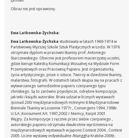
Żychska
Obraz nie jest oprawiony.
Ewa Latkowska-Żychska:
Ewa Latkowska-Żychska
studiowała w latach 1969-1974 w
Państwowej Wyższej Szkole Sztuk Plastycznych w Łodzi. W 1976
otrzymała dyplom w pracowni tkaniny prof. Antoniego
Starczewskiego. Obecnie jest profesorem macierzystej uczelni,
gdzie kieruje Katedrą Komunikacji Wizualnej na Wydziale Form
Przemysłowych oraz Pracownią Papieru. Jest organizatorką
życia artystycznego, pisze o sztuce. Tworzy w dziedzinie tkaniny,
malarstwa, fotografii. W ostatnich latach skupia się na pracach z
wytwarzanego samodzielnie papieru czerpanego typu
chińskiego. Są to zarówno pojedyncze, odrębne kompozycje,
jak teki i książki autorskie. Brała udział w licznych wystawach
/ponad 200/ międzynarodowych m/innymi 8 Międzynarodowe
Biennale Tkaniny w Lozannie 1977r., Convergens 1994 ,1998r.
U.S.A ,Konsument Art. 1997,2002 r Niemcy, Karpit 2001
Węgry. Za kompozycje z ręcznie przez siebie czerpanego ,
autorskiego papieru otrzymała dwukrotnie wyróżnienia na
międzynarodowych wystawach w Japonii Contest 2004 , Contest
2005. Liczne wystawy indywidualne /Manggha Kraków 2006r,