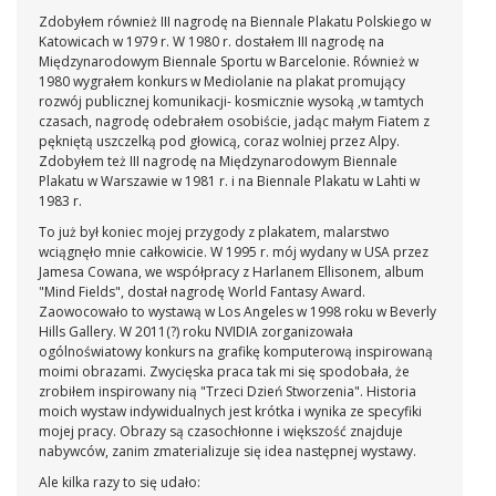
Zdobyłem również III nagrodę na Biennale Plakatu Polskiego w
Katowicach w 1979 r. W 1980 r. dostałem III nagrodę na
Międzynarodowym Biennale Sportu w Barcelonie. Również w
1980 wygrałem konkurs w Mediolanie na plakat promujący
rozwój publicznej komunikacji- kosmicznie wysoką ,w tamtych
czasach, nagrodę odebrałem osobiście, jadąc małym Fiatem z
pękniętą uszczelką pod głowicą, coraz wolniej przez Alpy.
Zdobyłem też III nagrodę na Międzynarodowym Biennale
Plakatu w Warszawie w 1981 r. i na Biennale Plakatu w Lahti w
1983 r.
To już był koniec mojej przygody z plakatem, malarstwo
wciągnęło mnie całkowicie. W 1995 r. mój wydany w USA przez
Jamesa Cowana, we współpracy z Harlanem Ellisonem, album
"Mind Fields", dostał nagrodę World Fantasy Award.
Zaowocowało to wystawą w Los Angeles w 1998 roku w Beverly
Hills Gallery. W 2011(?) roku NVIDIA zorganizowała
ogólnoświatowy konkurs na grafikę komputerową inspirowaną
moimi obrazami. Zwycięska praca tak mi się spodobała, że
zrobiłem inspirowany nią "Trzeci Dzień Stworzenia". Historia
moich wystaw indywidualnych jest krótka i wynika ze specyfiki
mojej pracy. Obrazy są czasochłonne i większość znajduje
nabywców, zanim zmaterializuje się idea następnej wystawy.
Ale kilka razy to się udało: