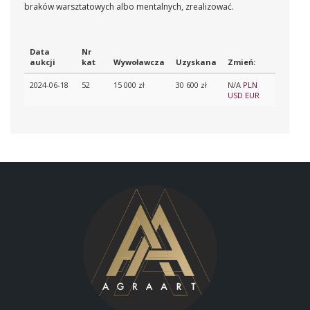
braków warsztatowych albo mentalnych, zrealizować.
Data
Nr
aukcji
kat
Wywoławcza
Uzyskana
Zmień:
2024-06-18
52
15 000 zł
30 600 zł
N/A
PLN
USD
EUR