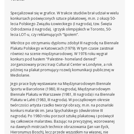
Specjalizował się w grafice. W trakcie studiów brał udział w wielu
konkursach poświęconych sztuce plakatowej, m.in. z okazji 50-
lecia Polskiego Związku Łowieckiego (I nagroda), tzw. Święta
Odrodzenia (I nagroda), igrzysk olimpijskich w Toronto, 50-
lecia LOT-u, czy reklamujących “Społem”.
Wkrótce po otrzymaniu dyplomu zdobył III nagrodę na Biennale
Plakatu Polskiego w Katowicach (1979). W tym czasie zaistniał
również na scenie międzynarodowej. W 1978 roku wygrał
konkurs pod hasłem "Palestine- homeland denied"
zorganizowany przez Iraqi Cultural Center w Londynie, a rok
później na plakat promujący rozwój komunikacji publicznej w
Mediolanie.
Jego prace były wystawiane na Międzynarodowym Biennale
Sportu w Barcelonie (1980, III nagroda), Międzynarodowym
Biennale Plakatu w Warszawie (1981, III nagroda) i na Biennale
Plakatu w Lahti (1983, III nagroda). W początkowym okresie
twórczości artysta rzadko tworzył obrazy, m.in. na poznański
konkurs malarski im. Jana Spychalskiego (dwukrotnie III
nagroda). Po 1980 roku porzucił sztukę plakatową i poświęcił
się całkowicie malarstwu. Bazując na precyzyjnej, wzorowanej
na dawnych mistrzach technice obrazowania (Jan van Eyck,
Hieronymus Bosch), lecz przede wszystkim na własnej, nie