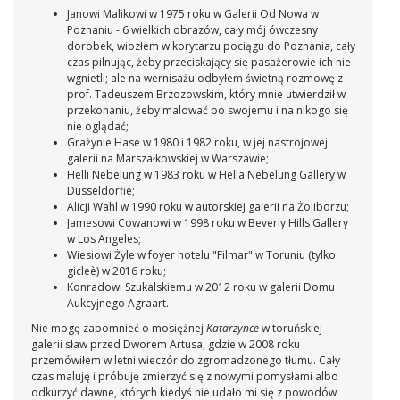
Janowi Malikowi w 1975 roku w Galerii Od Nowa w
Poznaniu - 6 wielkich obrazów, cały mój ówczesny
dorobek, wiozłem w korytarzu pociągu do Poznania, cały
czas pilnując, żeby przeciskający się pasażerowie ich nie
wgnietli; ale na wernisażu odbyłem świetną rozmowę z
prof. Tadeuszem Brzozowskim, który mnie utwierdził w
przekonaniu, żeby malować po swojemu i na nikogo się
nie oglądać;
Grażynie Hase w 1980 i 1982 roku, w jej nastrojowej
galerii na Marszałkowskiej w Warszawie;
Helli Nebelung w 1983 roku w Hella Nebelung Gallery w
Düsseldorfie;
Alicji Wahl w 1990 roku w autorskiej galerii na Żoliborzu;
Jamesowi Cowanowi w 1998 roku w Beverly Hills Gallery
w Los Angeles;
Wiesiowi Żyle w foyer hotelu "Filmar" w Toruniu (tylko
gicleè) w 2016 roku;
Konradowi Szukalskiemu w 2012 roku w galerii Domu
Aukcyjnego Agraart.
Nie mogę zapomnieć o mosiężnej
Katarzynce
w toruńskiej
galerii sław przed Dworem Artusa, gdzie w 2008 roku
przemówiłem w letni wieczór do zgromadzonego tłumu. Cały
czas maluję i próbuję zmierzyć się z nowymi pomysłami albo
odkurzyć dawne, których kiedyś nie udało mi się z powodów