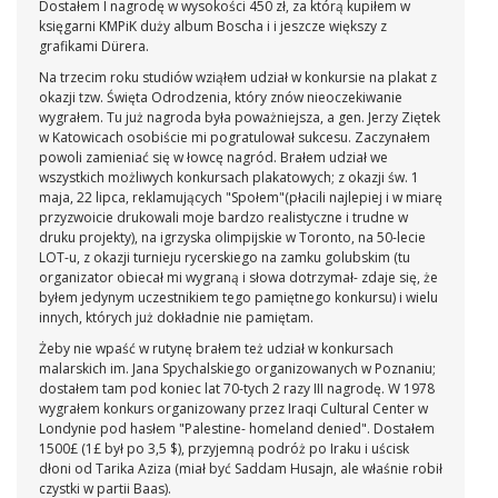
Dostałem I nagrodę w wysokości 450 zł, za którą kupiłem w
księgarni KMPiK duży album Boscha i i jeszcze większy z
grafikami Dürera.
Na trzecim roku studiów wziąłem udział w konkursie na plakat z
okazji tzw. Święta Odrodzenia, który znów nieoczekiwanie
wygrałem. Tu już nagroda była poważniejsza, a gen. Jerzy Ziętek
w Katowicach osobiście mi pogratulował sukcesu. Zaczynałem
powoli zamieniać się w łowcę nagród. Brałem udział we
wszystkich możliwych konkursach plakatowych; z okazji św. 1
maja, 22 lipca, reklamujących "Społem"(płacili najlepiej i w miarę
przyzwoicie drukowali moje bardzo realistyczne i trudne w
druku projekty), na igrzyska olimpijskie w Toronto, na 50-lecie
LOT-u, z okazji turnieju rycerskiego na zamku golubskim (tu
organizator obiecał mi wygraną i słowa dotrzymał- zdaje się, że
byłem jedynym uczestnikiem tego pamiętnego konkursu) i wielu
innych, których już dokładnie nie pamiętam.
Żeby nie wpaść w rutynę brałem też udział w konkursach
malarskich im. Jana Spychalskiego organizowanych w Poznaniu;
dostałem tam pod koniec lat 70-tych 2 razy III nagrodę. W 1978
wygrałem konkurs organizowany przez Iraqi Cultural Center w
Londynie pod hasłem "Palestine- homeland denied". Dostałem
1500£ (1£ był po 3,5 $), przyjemną podróż po Iraku i uścisk
dłoni od Tarika Aziza (miał być Saddam Husajn, ale właśnie robił
czystki w partii Baas).