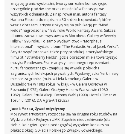
znającej granic wyobraźni, tworzy surrealne kompozycje,
szczególnie podziwiane przez miłośników fantastyki we
wszystkich odmianach. Zainspirował m.in. autora fantasy
Harlana Ellisona do napisania 30 krótkich opowiadań, które
wraz z obrazami artysty złożyły się na publikację pt. "Mind
Fields" nagrodzoną w 1995 roku World Fantasy Award. Sukces
albumu zaowocował wystawą w w Morpheus Gallery w Beverly
Hills w 1998 roku. To samo wydawnictwo - "Morpheus
International" - wydało album "The Fantastic Art of Jacek Yerka".
Artysta współpracował także przy produkcji amerykańskiego
filmu pt. "Strawberry Fields", gdzie obrazom miała towarzyszyć
muzyka Beatlesów. Prace artysty - cenionego reprezentanta
nurtu fantastycznego - znajdują się w wielu polskich i
zagranicznych kolekcjach prywatnych. Wystawy Jacka Yerki miały
miejsce za granicą (m.in. w Hela Nebelung Galerie w
Düsseldorfie w 1983 roku) i w kraju - w Galerii OdNowa w
Poznaniu (1975), Galerii Grażyny Hase w Warszawie (1980,
1982), Galerii Sztuki Alicji i Bożeny Wahl (1990), Hotelu Filmar w
Toruniu (2016), DA Agra-Art (2022).
Jacek Yerka,
Żywot artystyczny
Mój żywot artystyczny rozpoczął się na drugim roku studiów na
Wydziale Sztuk Pięknych UMK. Zupełnie nieoczekiwanie (dla
siebie, kolegów i grona pedagogów) wygrałem konkurs na
plakat z okazji 50-lecia Polskiego Związku Łowieckiego.