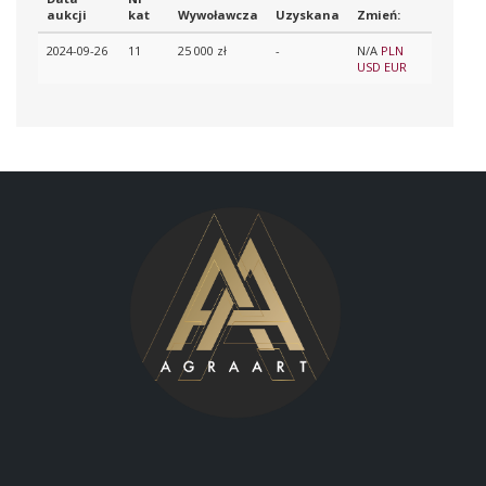
aukcji
kat
Wywoławcza
Uzyskana
Zmień:
2024-09-26
11
25 000 zł
-
N/A
PLN
USD
EUR