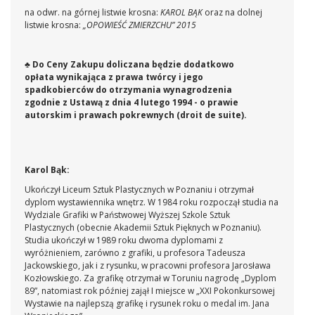
na odwr. na górnej listwie krosna:
KAROL BĄK
oraz na dolnej
listwie krosna:
„OPOWIEŚĆ ZMIERZCHU” 2015
♣ Do Ceny Zakupu doliczana będzie dodatkowo
opłata wynikająca z prawa twórcy i jego
spadkobierców do otrzymania wynagrodzenia
zgodnie z Ustawą z dnia 4 lutego 1994 - o prawie
autorskim i prawach pokrewnych (droit de suite
).
Karol Bąk:
Ukończył Liceum Sztuk Plastycznych w Poznaniu i otrzymał
dyplom wystawiennika wnętrz. W 1984 roku rozpoczął studia na
Wydziale Grafiki w Państwowej Wyższej Szkole Sztuk
Plastycznych (obecnie Akademii Sztuk Pięknych w Poznaniu).
Studia ukończył w 1989 roku dwoma dyplomami z
wyróżnieniem, zarówno z grafiki, u profesora Tadeusza
Jackowskiego, jak i z rysunku, w pracowni profesora Jarosława
Kozłowskiego. Za grafikę otrzymał w Toruniu nagrodę „Dyplom
89”, natomiast rok później zajął I miejsce w „XXI Pokonkursowej
Wystawie na najlepszą grafikę i rysunek roku o medal im. Jana