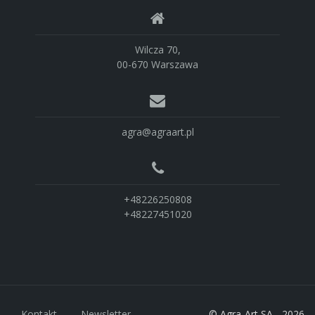
Wilcza 70,
00-670 Warszawa
agra@agraart.pl
+48226250808
+48227451020
Kontakt
Newsletter
© Agra-Art SA - 2026