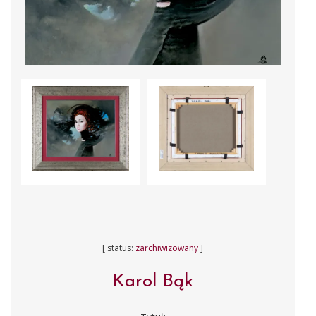
[ status:
zarchiwizowany
]
Karol Bąk