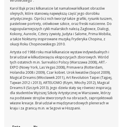
Wronieckiego”.
Karol Bąk przez kilkanaście lat namalował kilkaset obrazów
olejnych, które stanowią największą część jego dorobku
artystycznego. Oprócz nich tworzył także grafiki, rysunki tuszem,
pastelowe portrety, ołówkowe szkice, oraz freski naścienne. Do
najpopularniejszych cykli malarskich należą Żaglowce, Dialogi,
Kokony, Aureole, Cztery żywioły, Judyta i Salome, Prima Mobilia,
a także Nokturny inspirowane muzyką Fryderyka Chopina, z
okazji Roku Chopinowskiego 2010.
Artysta od 1988 roku miał kilkanaście wystaw indywidualnych i
brał udział w kilkudziesięciu ekspozycjach zbiorowych. Wśród
tych ostatnich m.in. Surrealiści Polscy (Warszawa 2008), ART.-
EXPO (Nowy York, Las Vegas 2008), Primavera (Rotterdam,
Holandia 2008 i 2009), Czar kobiet. Urok kwiatów (Sopot 2009),
Magical Dreams (Włocławek 2011), Art Revolution Taipei (Tajpej,
Tajwan 2012 i 2013), ARTEUOMO (Rzym, Włochy 2012), Magical
Dreams II (Szczyrk 2013). Jego dzieła stały się również inspiracją
dla studentów Wyższej Szkoły Artystycznej w Warszawie, którzy
na podstawie strojów stworzonych na obrazach, zaprojektowali
własne kreacje. Brał udział w międzynarodowych plenerach w
kraju i za granicą m.in. w Segovii w Hiszpanii.
Data
Nr