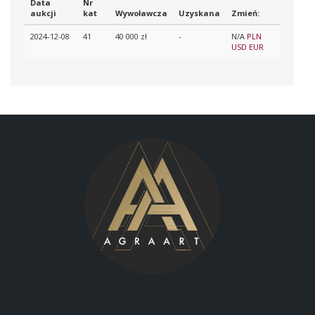
Data
Nr
aukcji
kat
Wywoławcza
Uzyskana
Zmień:
2024-12-08
41
40 000 zł
-
N/A
PLN
USD
EUR