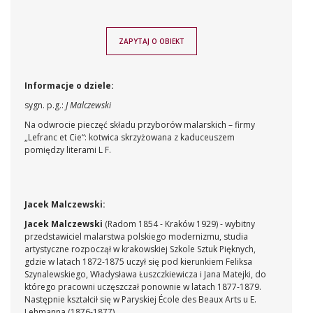
ZAPYTAJ O OBIEKT
Informacje o dziele:
sygn. p.g.:
J Malczewski
Na odwrocie pieczęć składu przyborów malarskich – firmy
„Lefranc et Cie“: kotwica skrzyżowana z kaduceuszem
pomiędzy literami L F.
Jacek Malczewski:
Jacek Malczewski
(Radom 1854 - Kraków 1929) - wybitny
przedstawiciel malarstwa polskiego modernizmu, studia
artystyczne rozpoczął w krakowskiej Szkole Sztuk Pięknych,
gdzie w latach 1872-1875 uczył się pod kierunkiem Feliksa
Szynalewskiego, Władysława Łuszczkiewicza i Jana Matejki, do
którego pracowni uczęszczał ponownie w latach 1877-1879.
Następnie kształcił się w Paryskiej École des Beaux Arts u E.
Lehmanna (1876-1877).