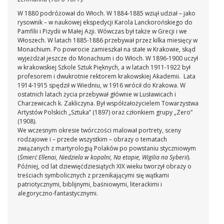
W 1880 podróżował do Włoch. W 1884-1885 wziął udział – jako
rysownik – w naukowej ekspedycji Karola Lanckorońskiego do
Pamfilii i Pizydii w Małej Azji. Wówczas był także w Grecji i we
Włoszech. W latach 1885-1886 przebywał przez kilka miesięcy w
Monachium. Po powrocie zamieszkał na stałe w Krakowie, skąd
wyjeżdżał jeszcze do Monachium i do Włoch. W 1896-1900 uczył
w krakowskiej Szkole Sztuk Pięknych, a w latach 1911-1922 był
profesorem i dwukrotnie rektorem krakowskiej Akademii. Lata
1914-1915 spędził w Wiedniu, w 1916 wrócił do Krakowa. W
ostatnich latach życia przebywał głównie w Lusławicach i
Charzewicach k. Zakliczyna. Był współzałożycielem Towarzystwa
Artystów Polskich „Sztuka” (1897) oraz członkiem grupy „Zero”
(1908).
We wczesnym okresie twórczości malował portrety, sceny
rodzajowe i – przede wszystkim – obrazy o tematach
związanych z martyrologią Polaków po powstaniu styczniowym
(
Śmierć Ellenai, Niedziela w kopalni, Na etapie, Wigilia na Syberii
).
Później, od lat dziewięćdziesiątych XIX wieku tworzył obrazy o
treściach symbolicznych z przenikającymi się wątkami
patriotycznymi, biblijnymi, baśniowymi, literackimi i
alegoryczno-fantastycznymi.