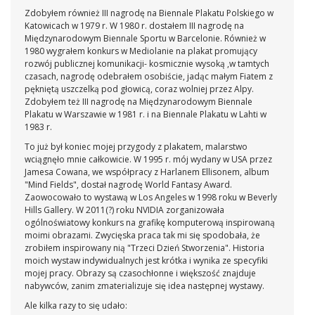
Zdobyłem również III nagrodę na Biennale Plakatu Polskiego w
Katowicach w 1979 r. W 1980 r. dostałem III nagrodę na
Międzynarodowym Biennale Sportu w Barcelonie. Również w
1980 wygrałem konkurs w Mediolanie na plakat promujący
rozwój publicznej komunikacji- kosmicznie wysoką ,w tamtych
czasach, nagrodę odebrałem osobiście, jadąc małym Fiatem z
pękniętą uszczelką pod głowicą, coraz wolniej przez Alpy.
Zdobyłem też III nagrodę na Międzynarodowym Biennale
Plakatu w Warszawie w 1981 r. i na Biennale Plakatu w Lahti w
1983 r.
To już był koniec mojej przygody z plakatem, malarstwo
wciągnęło mnie całkowicie. W 1995 r. mój wydany w USA przez
Jamesa Cowana, we współpracy z Harlanem Ellisonem, album
"Mind Fields", dostał nagrodę World Fantasy Award.
Zaowocowało to wystawą w Los Angeles w 1998 roku w Beverly
Hills Gallery. W 2011(?) roku NVIDIA zorganizowała
ogólnoświatowy konkurs na grafikę komputerową inspirowaną
moimi obrazami. Zwycięska praca tak mi się spodobała, że
zrobiłem inspirowany nią "Trzeci Dzień Stworzenia". Historia
moich wystaw indywidualnych jest krótka i wynika ze specyfiki
mojej pracy. Obrazy są czasochłonne i większość znajduje
nabywców, zanim zmaterializuje się idea następnej wystawy.
Ale kilka razy to się udało: