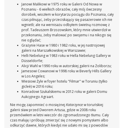
Janowi Malikowi w 1975 roku w Galerii Od Nowa w
Poznaniu - 6 wielkich obrazów, cały mój ówczesny
dorobek, wiozłem w korytarzu pociągu do Poznania, cały
czas pilnując, żeby przeciskający się pasażerowie ich nie
wgnietli; ale na wernisażu odbyłem świetną rozmowę z
prof. Tadeuszem Brzozowskim, który mnie utwierdził w
przekonaniu, żeby malować po swojemu i na nikogo się
nie oglądać;
Grażynie Hase w 1980 i 1982 roku, w jej nastrojowej
galerii na Marszałkowskiej w Warszawie;
Helli Nebelung w 1983 roku w Hella Nebelung Gallery w
Düsseldorfie;
Alicji Wahl w 1990 roku w autorskiej galerii na Żoliborzu;
Jamesowi Cowanowi w 1998 roku w Beverly Hills Gallery
w Los Angeles;
Wiesiowi Żyle w foyer hotelu "Filmar" w Toruniu (tylko
gicleè) w 2016 roku;
Konradowi Szukalskiemu w 2012 roku w galerii Domu
Aukcyjnego Agraart.
Nie mogę zapomnieć o mosiężnej
Katarzynce
w toruńskiej
galerii sław przed Dworem Artusa, gdzie w 2008 roku
przemówiłem w letni wieczór do zgromadzonego tłumu. Cały
czas maluję i próbuję zmierzyć się z nowymi pomysłami albo
odkurzyć dawne, których kiedyś nie udało mi się z powodów