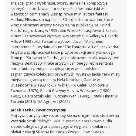
znającej granic wyobraźni, tworzy surrealne kompozycje,
szczególnie podziwiane przez miłośników fantastyki we
wszystkich odmianach. Zainspirował m.in. autora fantasy
Harlana Ellisona do napisania 30 krótkich opowiadań, które
wraz z obrazami artysty złożyły się na publikację pt. "Mind
Fields" nagrodzoną w 1995 roku World Fantasy Award. Sukces
albumu zaowocował wystawą w w Morpheus Gallery w Beverly
Hills w 1998 roku. To samo wydawnictwo - "Morpheus
International" - wydało album "The Fantastic Art of Jacek Yerka".
Artysta współpracował także przy produkcji amerykańskiego
filmu pt. "Strawberry Fields", gdzie obrazom miała towarzyszyć
muzyka Beatlesów. Prace artysty - cenionego reprezentanta
nurtu fantastycznego - znajdują się w wielu polskich i
zagranicznych kolekcjach prywatnych. Wystawy Jacka Yerki miały
miejsce za granicą (m.in. w Hela Nebelung Galerie w
Düsseldorfie w 1983 roku) i w kraju - w Galerii OdNowa w
Poznaniu (1975), Galerii Grażyny Hase w Warszawie (1980,
1982), Galerii Sztuki Alicji i Bożeny Wahl (1990), Hotelu Filmar w
Toruniu (2016), DA Agra-Art (2022).
Jacek Yerka,
Żywot artystyczny
Mój żywot artystyczny rozpoczął się na drugim roku studiów na
Wydziale Sztuk Pięknych UMK. Zupełnie nieoczekiwanie (dla
siebie, kolegów i grona pedagogów) wygrałem konkurs na
plakat z okazji 50-lecia Polskiego Związku Łowieckiego.