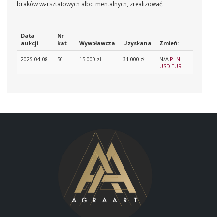
braków warsztatowych albo mentalnych, zrealizować.
Data
Nr
aukcji
kat
Wywoławcza
Uzyskana
Zmień:
2025-04-08
50
15 000 zł
31 000 zł
N/A
PLN
USD
EUR