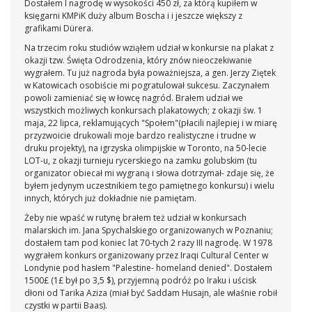
Dostałem I nagrodę w wysokości 450 zł, za którą kupiłem w
księgarni KMPiK duży album Boscha i i jeszcze większy z
grafikami Dürera.
Na trzecim roku studiów wziąłem udział w konkursie na plakat z
okazji tzw. Święta Odrodzenia, który znów nieoczekiwanie
wygrałem. Tu już nagroda była poważniejsza, a gen. Jerzy Ziętek
w Katowicach osobiście mi pogratulował sukcesu. Zaczynałem
powoli zamieniać się w łowcę nagród. Brałem udział we
wszystkich możliwych konkursach plakatowych; z okazji św. 1
maja, 22 lipca, reklamujących "Społem"(płacili najlepiej i w miarę
przyzwoicie drukowali moje bardzo realistyczne i trudne w
druku projekty), na igrzyska olimpijskie w Toronto, na 50-lecie
LOT-u, z okazji turnieju rycerskiego na zamku golubskim (tu
organizator obiecał mi wygraną i słowa dotrzymał- zdaje się, że
byłem jedynym uczestnikiem tego pamiętnego konkursu) i wielu
innych, których już dokładnie nie pamiętam.
Żeby nie wpaść w rutynę brałem też udział w konkursach
malarskich im. Jana Spychalskiego organizowanych w Poznaniu;
dostałem tam pod koniec lat 70-tych 2 razy III nagrodę. W 1978
wygrałem konkurs organizowany przez Iraqi Cultural Center w
Londynie pod hasłem "Palestine- homeland denied". Dostałem
1500£ (1£ był po 3,5 $), przyjemną podróż po Iraku i uścisk
dłoni od Tarika Aziza (miał być Saddam Husajn, ale właśnie robił
czystki w partii Baas).