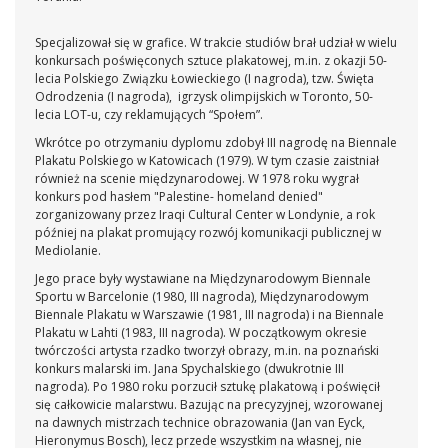
Specjalizował się w grafice. W trakcie studiów brał udział w wielu
konkursach poświęconych sztuce plakatowej, m.in. z okazji 50-
lecia Polskiego Związku Łowieckiego (I nagroda), tzw. Święta
Odrodzenia (I nagroda), igrzysk olimpijskich w Toronto, 50-
lecia LOT-u, czy reklamujących “Społem”.
Wkrótce po otrzymaniu dyplomu zdobył III nagrodę na Biennale
Plakatu Polskiego w Katowicach (1979). W tym czasie zaistniał
również na scenie międzynarodowej. W 1978 roku wygrał
konkurs pod hasłem "Palestine- homeland denied"
zorganizowany przez Iraqi Cultural Center w Londynie, a rok
później na plakat promujący rozwój komunikacji publicznej w
Mediolanie.
Jego prace były wystawiane na Międzynarodowym Biennale
Sportu w Barcelonie (1980, III nagroda), Międzynarodowym
Biennale Plakatu w Warszawie (1981, III nagroda) i na Biennale
Plakatu w Lahti (1983, III nagroda). W początkowym okresie
twórczości artysta rzadko tworzył obrazy, m.in. na poznański
konkurs malarski im. Jana Spychalskiego (dwukrotnie III
nagroda). Po 1980 roku porzucił sztukę plakatową i poświęcił
się całkowicie malarstwu. Bazując na precyzyjnej, wzorowanej
na dawnych mistrzach technice obrazowania (Jan van Eyck,
Hieronymus Bosch), lecz przede wszystkim na własnej, nie