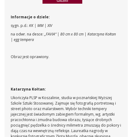
GALERII
Informacje o dziele:
sygn. p.d.:
KK | MM | XIV
na odwr. na desce:
„FAVIA“ | 80 cm x 80 cm | Katarzyna Kołtan
| egg tempera
Obraz jest oprawiony.
Katarzyna Kołtan:
Ukończyła PLSP w Koszalinie, studia w poznańskiej Wyższej
Szkole Sztuki Stosowanej. Zajmuje się fotografią portretową i
street photo oraz malarstwem. Wybór techniki tempery
jajecznej jest świadomym zabiegiem formalnym, wg. artystki
pracochłonna i żmudna budowa obrazu, tysiące drobnych
pociągnięć pędzelka o średnicy milimetra zmuszają do pokory i
dają czas na wewnętrzną refleksje. Laureatka nagrody w
konkursie fotograficznym Złota Muszla, obecnie skupiona