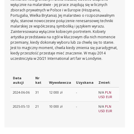
wyłącznie na malarstwie - jej prace znajdują się w licznych
zbiorach prywatnych w Polsce i w Europie (Hiszpania,
Portugalia, Wielka Brytania). Jej malarstwo o rozpoznawalnym
stylu, stanowi nowoczesne połączenie renesansowej techniki
malarskiej ze współczesną symboliką i językiem wyrazu.
Zainteresowana wyłącznie kobiecym portretem. Kobiety
artystka przedstawia na ogół w kluczowym dla nich momencie
przemiany, kiedy dokonały wyboru lub za chwilę się to stanie.
Jest to magiczny moment, chwila kiedy zmienia się paradygmat,
kiedy przeszłość przestaje mieć znaczenie. W maju 2014
uczestniczyła w 20/21 International art fair w Londynie.
Data
Nr
aukcji
kat
Wywoławcza
Uzyskana
Zmień:
2024-06-06
31
12 000 zł
-
N/A
PLN
USD
EUR
2025-05-13
21
10 000 zł
-
N/A
PLN
USD
EUR