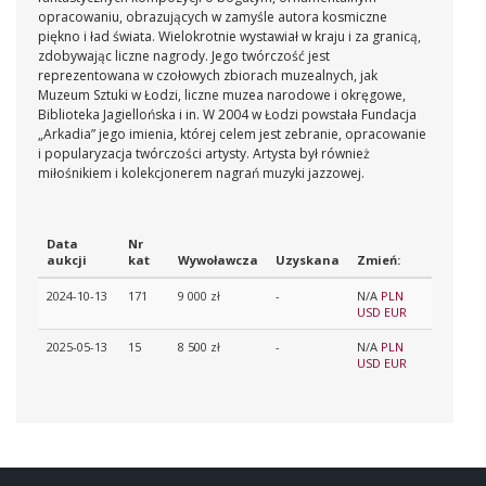
opracowaniu, obrazujących w zamyśle autora kosmiczne
piękno i ład świata. Wielokrotnie wystawiał w kraju i za granicą,
zdobywając liczne nagrody. Jego twórczość jest
reprezentowana w czołowych zbiorach muzealnych, jak
Muzeum Sztuki w Łodzi, liczne muzea narodowe i okręgowe,
Biblioteka Jagiellońska i in. W 2004 w Łodzi powstała Fundacja
„Arkadia” jego imienia, której celem jest zebranie, opracowanie
i popularyzacja twórczości artysty. Artysta był również
miłośnikiem i kolekcjonerem nagrań muzyki jazzowej.
Data
Nr
aukcji
kat
Wywoławcza
Uzyskana
Zmień:
2024-10-13
171
9 000 zł
-
N/A
PLN
USD
EUR
2025-05-13
15
8 500 zł
-
N/A
PLN
USD
EUR