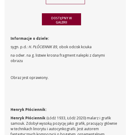
DOSTĘPNY W
GALERII
Informacje o dziele:
sygn. p.d.:
H. PŁÓCIENNIK 89,
obok odcisk kciuka
na odwr. na g. listwie krosna fragment nalepki z danymi
obrazu
Obraz jest oprawiony.
Henryk Płóciennik:
Henryk Płóciennik
(Łódź 1933, Łódź 2020) malarz i grafik
samouk. Zdobył wysoką pozycję jako grafik, pracujący głównie
w technikach linorytu i autocynkografii. Jest autorem
fantastycznych kompozycji o bogatym, ornamentalnym