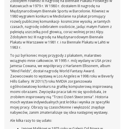
Zdobyłem również III nagrodę na Biennale Plakatu Polskiego w
Katowicach w 1979 r. W 1980 r. dostałem III nagrodę na
Międzynarodowym Biennale Sportu w Barcelonie. Również w
1980 wygrałem konkurs w Mediolanie na plakat promujący
rozwój publicznej komunikacji- kosmicznie wysoką ,w tamtych
czasach, nagrodę odebrałem osobiście, jadąc małym Fiatem z
pękniętą uszczelką pod głowicą, coraz wolniej przez Alpy.
Zdobyłem też III nagrodę na Międzynarodowym Biennale
Plakatu w Warszawie w 1981 r. i na Biennale Plakatu w Lahti w
1983 r.
To już był koniec mojej przygody z plakatem, malarstwo
wciągnęło mnie całkowicie. W 1995 r. mój wydany w USA przez
Jamesa Cowana, we współpracy z Harlanem Ellisonem, album
"Mind Fields", dostał nagrodę World Fantasy Award.
Zaowocowało to wystawą w Los Angeles w 1998 roku w Beverly
Hills Gallery. W 2011(?) roku NVIDIA zorganizowała
ogólnoświatowy konkurs na grafikę komputerową inspirowaną
moimi obrazami. Zwycięska praca tak mi się spodobała, że
zrobiłem inspirowany nią "Trzeci Dzień Stworzenia". Historia
moich wystaw indywidualnych jest krótka i wynika ze specyfiki
mojej pracy. Obrazy są czasochłonne i większość znajduje
nabywców, zanim zmaterializuje się idea następnej wystawy.
Ale kilka razy to się udało:
Janowi Malikowi w 1975 roku w Galerii Od Nowa w