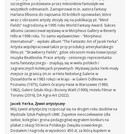
szczególnie podziwiane przez miłośników fantastyki we
wszystkich odmianach. Zainspirował m.in. autora fantasy
Harlana Ellisona do napisania 30 krótkich opowiadań, które
wraz z obrazami artysty złożyły się na publikację pt. "Mind
Fields" nagrodzoną w 1995 roku World Fantasy Award. Sukces
albumu zaowocował wystawą w w Morpheus Gallery w Beverly
Hills w 1998 roku. To samo wydawnictwo - "Morpheus
International" - wydało album "The Fantastic Art of Jacek Yerka".
Artysta współpracował także przy produkcji amerykańskiego
filmu pt. "Strawberry Fields", gdzie obrazom miała towarzyszyć
muzyka Beatlesów. Prace artysty - cenionego reprezentanta
nurtu fantastycznego - znajdują się w wielu polskich i
zagranicznych kolekcjach prywatnych. Wystawy Jacka Yerki miały
miejsce za granicą (m.in. w Hela Nebelung Galerie w
Düsseldorfie w 1983 roku) i w kraju - w Galerii OdNowa w
Poznaniu (1975), Galerii Grażyny Hase w Warszawie (1980,
1982), Galerii Sztuki Alicji i Bożeny Wahl (1990), Hotelu Filmar w
Toruniu (2016), DA Agra-Art (2022).
Jacek Yerka,
Żywot artystyczny
Mój żywot artystyczny rozpoczął się na drugim roku studiów na
Wydziale Sztuk Pięknych UMK. Zupełnie nieoczekiwanie (dla
siebie, kolegów i grona pedagogów) wygrałem konkurs na
plakat z okazji 50-lecia Polskiego Związku Łowieckiego.
Dostałem I nagrodę w wysokości 450 zł, za którą kupiłem w