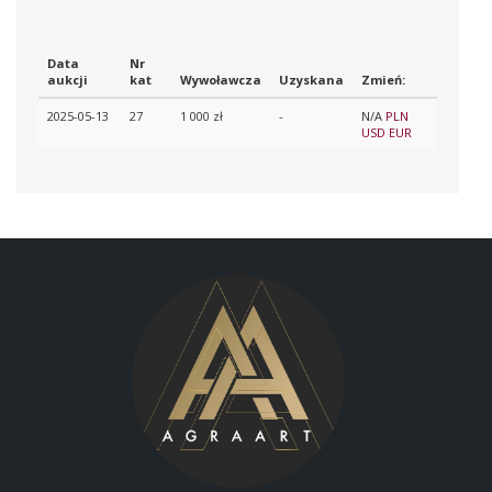
Data
Nr
aukcji
kat
Wywoławcza
Uzyskana
Zmień:
2025-05-13
27
1 000 zł
-
N/A
PLN
USD
EUR