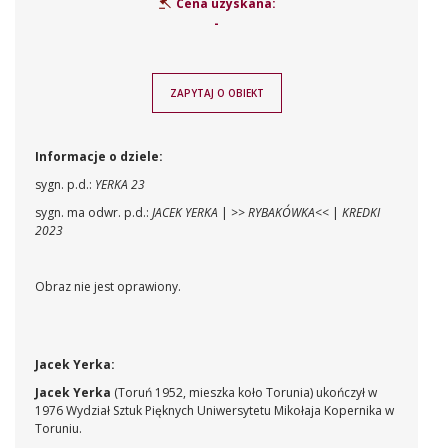
Cena uzyskana:
-
ZAPYTAJ O OBIEKT
Informacje o dziele:
sygn. p.d.:
YERKA 23
sygn. ma odwr. p.d.:
JACEK YERKA
|
>> RYBAKÓWKA<<
|
KREDKI
2023
Obraz nie jest oprawiony.
Jacek Yerka:
Jacek Yerka
(Toruń 1952, mieszka koło Torunia) ukończył w
1976 Wydział Sztuk Pięknych Uniwersytetu Mikołaja Kopernika w
Toruniu.