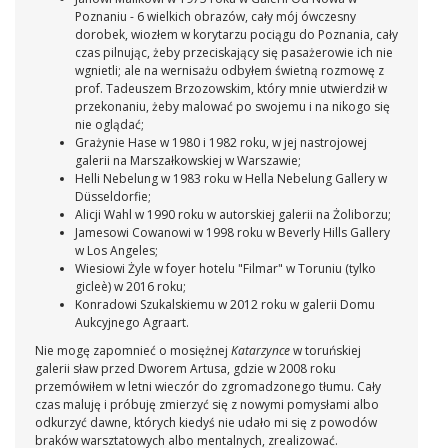
Poznaniu - 6 wielkich obrazów, cały mój ówczesny
dorobek, wiozłem w korytarzu pociągu do Poznania, cały
czas pilnując, żeby przeciskający się pasażerowie ich nie
wgnietli; ale na wernisażu odbyłem świetną rozmowę z
prof. Tadeuszem Brzozowskim, który mnie utwierdził w
przekonaniu, żeby malować po swojemu i na nikogo się
nie oglądać;
Grażynie Hase w 1980 i 1982 roku, w jej nastrojowej
galerii na Marszałkowskiej w Warszawie;
Helli Nebelung w 1983 roku w Hella Nebelung Gallery w
Düsseldorfie;
Alicji Wahl w 1990 roku w autorskiej galerii na Żoliborzu;
Jamesowi Cowanowi w 1998 roku w Beverly Hills Gallery
w Los Angeles;
Wiesiowi Żyle w foyer hotelu "Filmar" w Toruniu (tylko
gicleè) w 2016 roku;
Konradowi Szukalskiemu w 2012 roku w galerii Domu
Aukcyjnego Agraart.
Nie mogę zapomnieć o mosiężnej
Katarzynce
w toruńskiej
galerii sław przed Dworem Artusa, gdzie w 2008 roku
przemówiłem w letni wieczór do zgromadzonego tłumu. Cały
czas maluję i próbuję zmierzyć się z nowymi pomysłami albo
odkurzyć dawne, których kiedyś nie udało mi się z powodów
braków warsztatowych albo mentalnych, zrealizować.