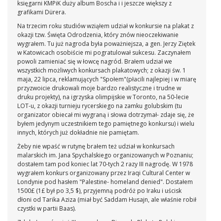
księgarni KMPiK duży album Boscha i i jeszcze większy z
grafikami Dürera.
Na trzecim roku studiów wziąłem udział w konkursie na plakat z
okazji tzw. Święta Odrodzenia, który znów nieoczekiwanie
wygrałem. Tu już nagroda była poważniejsza, a gen. Jerzy Ziętek
w Katowicach osobiście mi pogratulował sukcesu. Zaczynałem
powoli zamieniać się w łowcę nagród. Brałem udział we
wszystkich możliwych konkursach plakatowych; z okazji św. 1
maja, 22 lipca, reklamujących "Społem"(płacili najlepiej i w miarę
przyzwoicie drukowali moje bardzo realistyczne i trudne w
druku projekty), na igrzyska olimpijskie w Toronto, na 50-lecie
LOT-u, z okazji turnieju rycerskiego na zamku golubskim (tu
organizator obiecał mi wygraną i słowa dotrzymał- zdaje się, że
byłem jedynym uczestnikiem tego pamiętnego konkursu) i wielu
innych, których już dokładnie nie pamiętam.
Żeby nie wpaść w rutynę brałem też udział w konkursach
malarskich im. Jana Spychalskiego organizowanych w Poznaniu;
dostałem tam pod koniec lat 70-tych 2 razy III nagrodę. W 1978
wygrałem konkurs organizowany przez Iraqi Cultural Center w
Londynie pod hasłem "Palestine- homeland denied". Dostałem
1500£ (1£ był po 3,5 $), przyjemną podróż po Iraku i uścisk
dłoni od Tarika Aziza (miał być Saddam Husajn, ale właśnie robił
czystki w partii Baas).