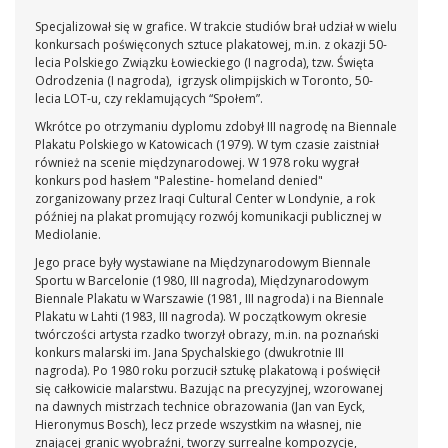
Specjalizował się w grafice. W trakcie studiów brał udział w wielu
konkursach poświęconych sztuce plakatowej, m.in. z okazji 50-
lecia Polskiego Związku Łowieckiego (I nagroda), tzw. Święta
Odrodzenia (I nagroda), igrzysk olimpijskich w Toronto, 50-
lecia LOT-u, czy reklamujących “Społem”.
Wkrótce po otrzymaniu dyplomu zdobył III nagrodę na Biennale
Plakatu Polskiego w Katowicach (1979). W tym czasie zaistniał
również na scenie międzynarodowej. W 1978 roku wygrał
konkurs pod hasłem "Palestine- homeland denied"
zorganizowany przez Iraqi Cultural Center w Londynie, a rok
później na plakat promujący rozwój komunikacji publicznej w
Mediolanie.
Jego prace były wystawiane na Międzynarodowym Biennale
Sportu w Barcelonie (1980, III nagroda), Międzynarodowym
Biennale Plakatu w Warszawie (1981, III nagroda) i na Biennale
Plakatu w Lahti (1983, III nagroda). W początkowym okresie
twórczości artysta rzadko tworzył obrazy, m.in. na poznański
konkurs malarski im. Jana Spychalskiego (dwukrotnie III
nagroda). Po 1980 roku porzucił sztukę plakatową i poświęcił
się całkowicie malarstwu. Bazując na precyzyjnej, wzorowanej
na dawnych mistrzach technice obrazowania (Jan van Eyck,
Hieronymus Bosch), lecz przede wszystkim na własnej, nie
znającej granic wyobraźni, tworzy surrealne kompozycje,