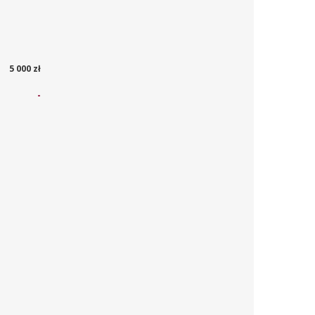
5 000 zł
-