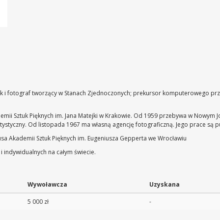
fik i fotograf tworzący w Stanach Zjednoczonych; prekursor komputerowego prz
demii Sztuk Pięknych im. Jana Matejki w Krakowie. Od 1959 przebywa w Nowym J
r artystyczny. Od listopada 1967 ma własną agencję fotograficzną. Jego prace są 
ausa Akademii Sztuk Pięknych im. Eugeniusza Gepperta we Wrocławiu
 indywidualnych na całym świecie.
Wywoławcza
Uzyskana
5 000 zł
-