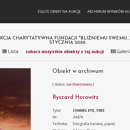
ZGŁOŚ OBIEKT NA AUKCJĘ
ARCHIWUM WYNIKÓW AU
KCJA CHARYTATYWNA FUNDACJI "BLIŹNIEMU SWEMU..." 
STYCZNIA 2026
Lista
Galeri
zobacz wszystkie obiekty z tej aukcji
Obiekt w archiwum
[ status:
zarchiwizowany
]
Ryszard Horowitz
Tytuł:
CHANEL EYE, 1983
Nr:
34478
Technika:
fotografia barwna, papier