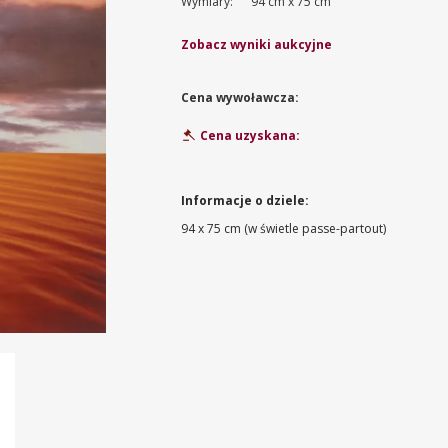
Wymiary:
94 cm x 75 cm
Zobacz wyniki aukcyjne
Cena wywoławcza:
Cena uzyskana:
Informacje o dziele:
94 x 75 cm (w świetle passe-partout)