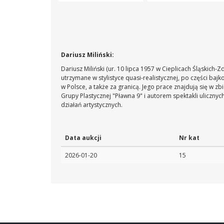
Dariusz Miliński:
Dariusz Miliński (ur. 10 lipca 1957 w Cieplicach Śląskich-Z
utrzymane w stylistyce quasi-realistycznej, po części ba
w Polsce, a także za granicą. Jego prace znajdują się w zb
Grupy Plastycznej "Pławna 9" i autorem spektakli ulicznyc
działań artystycznych.
Data aukcji
Nr kat
2026-01-20
15