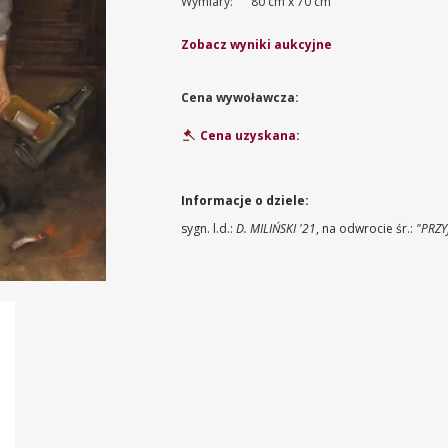
Wymiary:
80 cm x 70 cm
Zobacz wyniki aukcyjne
Cena wywoławcza:
Cena uzyskana:
Informacje o dziele:
sygn. l.d.:
D. MILIŃSKI '21
, na odwrocie śr.:
"PRZY