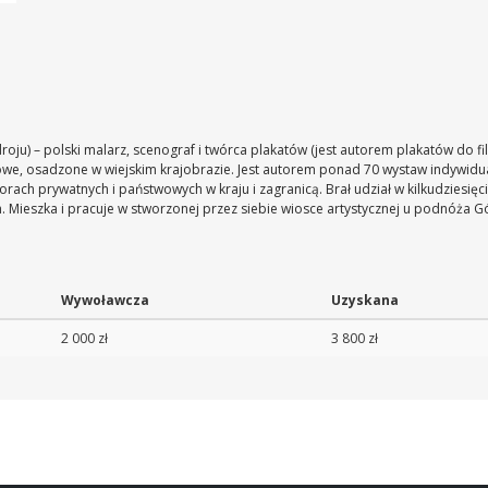
droju) – polski malarz, scenograf i twórca plakatów (jest autorem plakatów do fil
jkowe, osadzone w wiejskim krajobrazie. Jest autorem ponad 70 wystaw indywidu
iorach prywatnych i państwowych w kraju i zagranicą. Brał udział w kilkudziesię
h. Mieszka i pracuje w stworzonej przez siebie wiosce artystycznej u podnóża G
Wywoławcza
Uzyskana
2 000 zł
3 800 zł