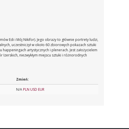
mów Edi i Mój Nikifor). Jego obrazy to głównie portrety ludzi,
alnych, uczestniczył w około 60 zbiorowych pokazach sztuki
ciu happeningach artystycznych i plenerach. Jest założycielem
ór Izerskich, niezwykłym miejscu sztuki i różnorodnych
Zmień:
N/A
PLN
USD
EUR