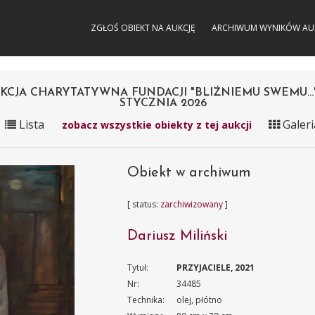
ZGŁOŚ OBIEKT NA AUKCJĘ
ARCHIWUM WYNIKÓW AU
KCJA CHARYTATYWNA FUNDACJI "BLIŹNIEMU SWEMU..." 
STYCZNIA 2026
Lista
Galeri
zobacz wszystkie obiekty z tej aukcji
Obiekt w archiwum
[ status:
zarchiwizowany
]
Dariusz Miliński
Tytuł:
PRZYJACIELE, 2021
Nr:
34485
Technika:
olej, płótno