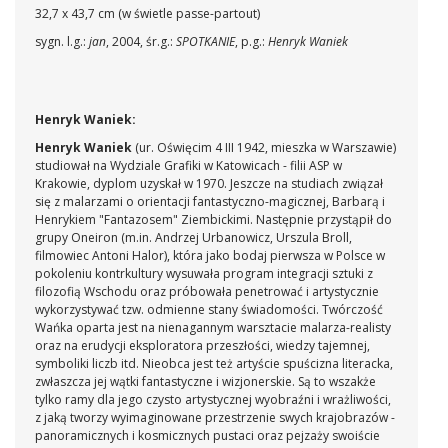
32,7 x 43,7 cm (w świetle passe-partout)
sygn. l.g.:
jan
, 2004, śr.g.:
SPOTKANIE
, p.g.:
Henryk Waniek
Henryk Waniek:
Henryk Waniek
(ur. Oświęcim 4 III 1942, mieszka w Warszawie)
studiował na Wydziale Grafiki w Katowicach - filii ASP w
Krakowie, dyplom uzyskał w 1970. Jeszcze na studiach związał
się z malarzami o orientacji fantastyczno-magicznej, Barbarą i
Henrykiem "Fantazosem" Ziembickimi. Następnie przystąpił do
grupy Oneiron (m.in. Andrzej Urbanowicz, Urszula Broll,
filmowiec Antoni Halor), która jako bodaj pierwsza w Polsce w
pokoleniu kontrkultury wysuwała program integracji sztuki z
filozofią Wschodu oraz próbowała penetrować i artystycznie
wykorzystywać tzw. odmienne stany świadomości. Twórczość
Wańka oparta jest na nienagannym warsztacie malarza-realisty
oraz na erudycji eksploratora przeszłości, wiedzy tajemnej,
symboliki liczb itd. Nieobca jest też artyście spuścizna literacka,
zwłaszcza jej wątki fantastyczne i wizjonerskie. Są to wszakże
tylko ramy dla jego czysto artystycznej wyobraźni i wrażliwości,
z jaką tworzy wyimaginowane przestrzenie swych krajobrazów -
panoramicznych i kosmicznych pustaci oraz pejzaży swoiście