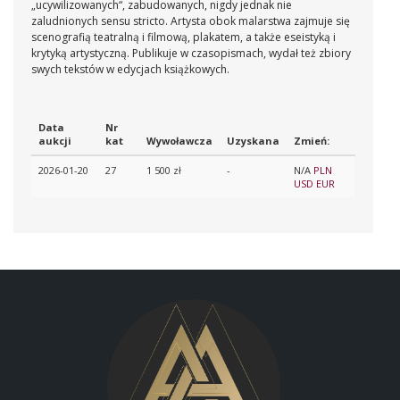
„ucywilizowanych“, zabudowanych, nigdy jednak nie
zaludnionych sensu stricto. Artysta obok malarstwa zajmuje się
scenografią teatralną i filmową, plakatem, a także eseistyką i
krytyką artystyczną. Publikuje w czasopismach, wydał też zbiory
swych tekstów w edycjach książkowych.
Data
Nr
aukcji
kat
Wywoławcza
Uzyskana
Zmień:
2026-01-20
27
1 500 zł
-
N/A
PLN
USD
EUR