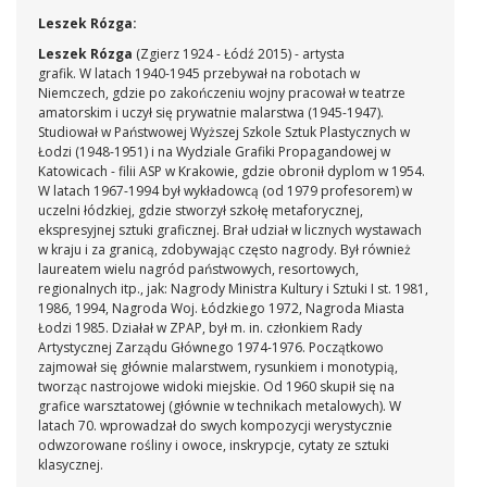
Leszek Rózga:
Leszek Rózga
(Zgierz 1924 - Łódź 2015) - artysta
grafik. W latach 1940-1945 przebywał na robotach w
Niemczech, gdzie po zakończeniu wojny pracował w teatrze
amatorskim i uczył się prywatnie malarstwa (1945-1947).
Studiował w Państwowej Wyższej Szkole Sztuk Plastycznych w
Łodzi (1948-1951) i na Wydziale Grafiki Propagandowej w
Katowicach - filii ASP w Krakowie, gdzie obronił dyplom w 1954.
W latach 1967-1994 był wykładowcą (od 1979 profesorem) w
uczelni łódzkiej, gdzie stworzył szkołę metaforycznej,
ekspresyjnej sztuki graficznej. Brał udział w licznych wystawach
w kraju i za granicą, zdobywając często nagrody. Był również
laureatem wielu nagród państwowych, resortowych,
regionalnych itp., jak: Nagrody Ministra Kultury i Sztuki I st. 1981,
1986, 1994, Nagroda Woj. Łódzkiego 1972, Nagroda Miasta
Łodzi 1985. Działał w ZPAP, był m. in. członkiem Rady
Artystycznej Zarządu Głównego 1974-1976. Początkowo
zajmował się głównie malarstwem, rysunkiem i monotypią,
tworząc nastrojowe widoki miejskie. Od 1960 skupił się na
grafice warsztatowej (głównie w technikach metalowych). W
latach 70. wprowadzał do swych kompozycji werystycznie
odwzorowane rośliny i owoce, inskrypcje, cytaty ze sztuki
klasycznej.