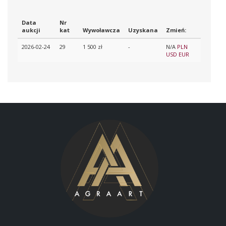
Data
Nr
aukcji
kat
Wywoławcza
Uzyskana
Zmień:
2026-02-24
29
1 500 zł
-
N/A
PLN
USD
EUR