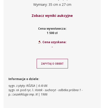
Wymiary: 35 cm x 27 cm
Zobacz wyniki aukcyjne
Cena wywoławcza:
1 500 zł
Cena uzyskana:
-
ZAPYTAJ O OBIEKT
Informacje o dziele:
sygn. z płyty:
RÓZGA | 6-XI-86
sygn. oł. pod ryc. l.:
Kotek - suchoryt - odbitka próbna 1
-
p.:
LeszekRózga imp. XI
|
1986