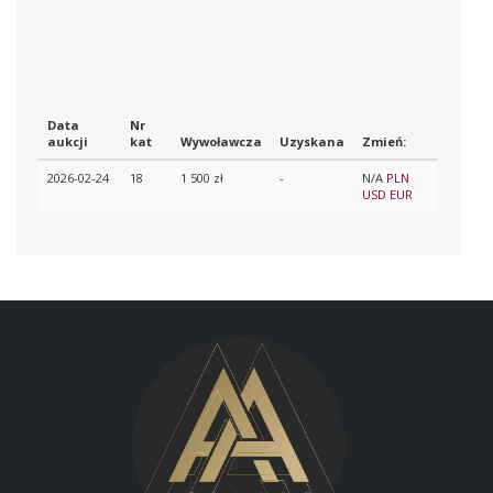
Data
Nr
aukcji
kat
Wywoławcza
Uzyskana
Zmień:
2026-02-24
18
1 500 zł
-
N/A
PLN
USD
EUR