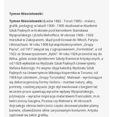
Tymon Niesiołowski:
Tymon Niesiołowski (
Lwów 1882 - Toruń 1965) – malarz,
grafik, pedagog; w latach 1900 - 1905 studiował w Akademii
Sztuk Pięknych w Krakowie pod kierunkiem Stanisława
Wyspiańskiego i Józefa Mehoffera. W okresie 1906 - 1926
mieszkał w Zakopanem, skąd podróżował do Włoch, Paryża
i Monachium. W roku 1908 był współzałożycielem „Grupy
Pięciu”, od 1917 związał się z ugrupowaniem „Formistów”, a od
1922 ze Stowarzyszeniem „Rytm”. W roku 1926 przeniósł się do
Wilna, gdzie został dyrektorem Szkoły Rzemiosł Artystycznych, a
od 1928 wykładał na Wydziale Sztuk Pięknych Uniwersytetu
Stefana Batorego. Po wojnie objął katedrę Wydziału Sztuk
Pięknych na Uniwersytecie Mikołaja Kopernika w Toruniu; od
1958 był członkiem „Grupy Toruńskiej”. Malował – wyróżniające
się dekoracyjnością formy i koloru – martwe natury, akty,
portrety, rzadziej pejzaże. Jego styl ewoluował z biegiem lat;
wczesne prace ujawniają wyraźne wpływy Wyspiańskiego,
późniejsze – wyraźne inspiracje malarstwem francuskim, m.in.
twórczością Gaugina, Picassa czy Matisse’a. W obrazach
dojrzałego okresu twórczości często stosował płaskie plamy
barwne, obwiedzione silnie zarysowanym konturem. Artysta
zajmował się także grafiką.