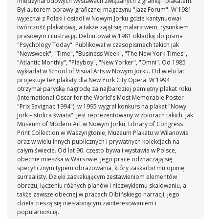
międzynarodowych wystawach związanych z grafiką i plakatem.
Był autorem oprawy graficznej magazynu "Jazz Forum". W 1981
wyjechał z Polski i osiadł w Nowym Jorku gdzie kantynuował
twórczość plakatową, a także zajął się malarstwem, rysunkiem
prasowym i ilustracją. Debiutował w 1981 okładką do pisma
"Psychology Today". Publikował w czasopismach takich jak
"Newsweek", "Time", "Business Week", "The New York Times",
"Atlantic Monthly", "Playboy", "New Yorker", "Omni". Od 1985
wykładał w School of Visual Arts w Nowym Jorku. Od wielu lat
projektuje też plakaty dla New York City Opera. W 1994
otrzymał paryską nagrodę za najbardziej pamiętny plakat roku
(International Oscar for the World's Most Memorable Poster
"Prix Savignac 1994"), w 1995 wygrał konkurs na plakat "Nowy
Jork – stolica świata". Jest reprezentowany w zbiorach takich, jak
Museum of Modern Art w Nowym Jorku, Library of Congress
Print Collection w Waszyngtonie, Muzeum Plakatu w Wilanowie
oraz w wielu innych publicznych i prywatnych kolekcjach na
całym świecie. Od lat 90. często bywa i wystawia w Polsce,
obecnie mieszka w Warszwie. Jego prace odznaczają się
specyficznym typem obrazowania, który zaskarbił mu opinię
surrealisty. Dzięki zaskakującym zestawieniom elementów
obrazu, łączeniu różnych planów i niezwykłemu skalowaniu, a
także zawsze obecnej w pracach Olbińskiego narracji, jego
dzieła cieszą się niesłabnącym zainteresowaniem i
popularnością.