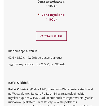
Cena wywoławcza:
1 100 zł
Cena uzyskana:
1 100 zł
ZAPYTAJ O OBIEKT
Informacje o dziele:
92,6 x 62,2 cm (w świetle passe-partout)
sygnowany pod ryc. l.:
321/350
, p.:
Olbinski
Rafał Olbiński:
Rafał Olbiński
(Kielce 1945, mieszka w Warszawie) - studiował
na Wydziale Architektury Politechniki Warszawskiej, gdzie
uzyskał dyplom w 1969. Od lat studenckich zajmował się grafiką
użytkową i plakatem. Uczestniczył w wielu polskich i