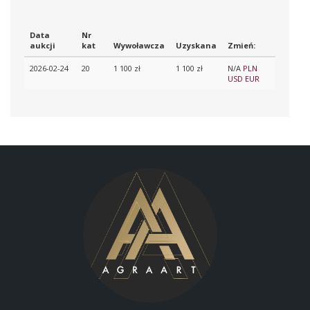
Data
Nr
aukcji
kat
Wywoławcza
Uzyskana
Zmień:
2026-02-24
20
1 100 zł
1 100 zł
N/A
PLN
USD
EUR