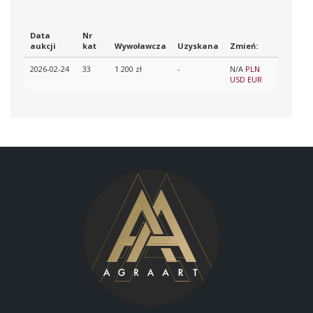
Data
Nr
aukcji
kat
Wywoławcza
Uzyskana
Zmień:
2026-02-24
33
1 200 zł
-
N/A
PLN
USD
EUR