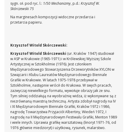
sygn. oł. pod ryc. l.:
1/50 Mechanizmy
, p.d.:
Krzysztof W.
Skórczewski 75
Na marginesach kompozycji widoczne przedarcia i
przetarcia papieru.
Krzysztof Witold Skórczewski:
Krzysztof Witold Skórczewski
(ur. Kraków 1947) studiował
w ASP w Krakowie (1965-1971) i w Królewskiej Wyższej Szkole
Artystycznej w Sztokholmie (1976). Jest członkiem
Międzynarodowego Stowarzyszenia Drzeworytników XYLON w
Szwajcarii i Klubu Laureatów Międzynarodowego Biennale
Grafiki w Krakowie. W latach 1975-1978 przebywał w
Sztokholmie, następnie wrócił do Krakowa. W swych pracach,
zazwyczaj niewielkiego formatu, wywołuje obrazy jak ze snu.
Tym silniej oddziałują na wyobraźnię widza, iż wykonywane są z
niezrównaną maestrią techniczną. Artysta zdobył nagrody na IV
i XI Międzynarodowym Biennale Grafiki, Kraków 1972 i 1986,
nagrodę Towarzystwa Przyjaciół Albertiny, Wiedeń 1972, I
nagrodę na II Międzynarodowym Festiwalu Grafiki, Menton 1989
i wiele innych. Uprawia grafikę warsztatową (linoryt 1971-76, od
1976 głównie miedzioryt) i użytkową, rysunek, malarstwo.