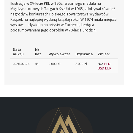
Ilustracja w XV-lecie PRL w 1962, srebrnego medalu na
Międzynarodowych Targach Książki w 1965, zdobywał również
nagrody w konkursach Polskiego Towarzystwa Wydawców
Książek na najlepiej wydaną książkę roku. W 1974 miała miejsce
wystawa indywidualna artysty w Zachęcie, będąca
podsumowaniem jego dorobku w 70-lecie urodzin.
Data
Nr
aukcji
kat
Wywoławcza
Uzyskana
Zmień:
2026-02-24
43
2 000 zł
2 000 zł
N/A
PLN
USD
EUR