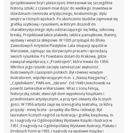
(projektowanie brył i płaszczyzn). Interesował się szczególnie
historią sztuki; z czasem miał dojść do wielkiego znawstwa w
dziedzinach rzemiosła artystycznego, kostiumologii, stylu
wnętrz w różnych epokach. Po ukończeniu studiów zajmował się
grafiką użytkową i rysunkiem, w którym doszedł do
charakterystycznego stylu odznaczającego się lekką, szkicową
kreską. Projektował także plakietki, tablice pamiątkowe, tkaniny,
wystawy i wnętrza sklepowe. W 1935 przystąpił do Bloku
Zawodowych Artystów Plastyków. Lata okupacji spędził w
Warszawie, zajmując się dorywczymi pracami i sprzedażą
swoich rysunków. Po Powstaniu dotarł do Krakowa, gdzie
nawiązał współpracę z „Przekrojem“, która trwała do 1956.
Wkrótce jego rysunki zaczęła zamieszczać większość
ilustrowanych czasopism polskich. Był również wziętym
ilustratorem, współpracującym m.in. z „Naszą Księgarnią“,
„Czytelnikiem“, PWN-em, „Iskrami“. Od 1949 Uniechowski na
powrót zamieszkał w Warszawie. Wraz z żoną Felicją,
historyczką sztuki, stworzyli dom wypełniony książkami i
przedmiotami artystycznymi, a przy tym otwarty dla licznych
gości. W 1956 artysta zajął się scenografią teatralną, za którą
przyszły - mniej liczne - projekty dla filmu i telewizji. Był
laureatem licznych nagród za ilustrację i grafikę książkową, m.
in. I nagrody na Ogólnopolskiej Wystawie Książki i Ilustracji w
1951, II nagrody na Ogólnopolskiej Wystawie Ilustracji, Plakatu i
Drobnych Form w 1955, I nagrody na wystawie Książka i