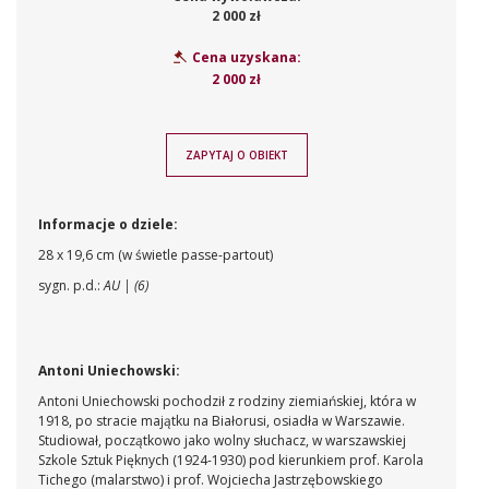
2 000 zł
Cena uzyskana:
2 000 zł
ZAPYTAJ O OBIEKT
Informacje o dziele:
28 x 19,6 cm (w świetle passe-partout)
sygn. p.d.:
AU | (6)
Antoni Uniechowski:
Antoni Uniechowski pochodził z rodziny ziemiańskiej, która w
1918, po stracie majątku na Białorusi, osiadła w Warszawie.
Studiował, początkowo jako wolny słuchacz, w warszawskiej
Szkole Sztuk Pięknych (1924-1930) pod kierunkiem prof. Karola
Tichego (malarstwo) i prof. Wojciecha Jastrzębowskiego