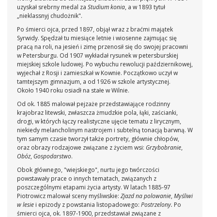
uzyskał srebrny medal za
Studium konia
, a w 1893 tytuł
„nieklassnyj chudożnik".
Po śmierci ojca, przed 1897, objął wraz z braćmi majątek
Syrwidy. Spędzał tu miesiące letnie i wiosenne zajmując się
pracą na roli, na jesień i zimę przenosił się do swojej pracowni
w Petersburgu. Od 1907 wykładał rysunek w petersburskiej
miejskiej szkole ludowej. Po wybuchu rewolucji październikowej,
wyjechał z Rosji i zamieszkał w Kownie. Początkowo uczył w
tamtejszym gimnazjum, a od 1926 w szkole artystycznej.
Około 1940 roku osiadł na stałe w Wilnie.
Od ok. 1885 malował pejzaże przedstawiające rodzinny
krajobraz litewski, zwłaszcza żmudzkie pola, łąki, zaścianki,
drogi, w których łączy realistyczne ujęcie tematu z lirycznym,
niekiedy melancholinym nastrojem i subtelną tonacją barwną. W
tym samym czasie tworzył także portrety, głównie chłopów,
oraz obrazy rodzajowe związane z życiem wsi:
Grzybobranie
,
Obóz
,
Gospodarstwo
.
Obok głównego, "wiejskiego", nurtu jego twórczości
powstawały prace o innych tematach, związanych z
poszczególnymi etapami życia artysty. W latach 1885-97
Piotrowicz malował sceny myśliwskie:
Zjazd na polowanie
,
Myśliwi
w lesie
i epizody z powstania listopadowego:
Postrzelony.
Po
śmierci ojca, ok. 1897-1900, przedstawiał związane z