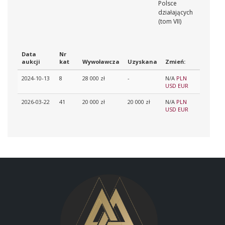
Polsce
działających
(tom VII)
Data
Nr
aukcji
kat
Wywoławcza
Uzyskana
Zmień:
2024-10-13
8
28 000 zł
-
N/A
PLN
USD
EUR
2026-03-22
41
20 000 zł
20 000 zł
N/A
PLN
USD
EUR