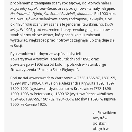
problemem przemijania sceny rodzajowe, do których należą
Pogorzelcy
czy
Na cmentarzu
, oraz podejmował tematy religijne:
Na drodze do Egiptu
,
Św. Antoni Pustelnik
,
Madonna
. Po 1900 roku
malował głównie sielankowe sceny rodzajowe, jak
Idylla
, a od
ok. 1904roku sceny związane z legendami litewskimi, np.
Duch
leśny.
W 1905, pod wrazeniem burzy rewolucyjnej, namalował
symboliczny obraz
Wicher
, który car Mikołaj II zabronił
wystawiać. Większość prac Piotrowicz zaginęła lub znajduje się
w Rosji.
Był członkiem i jednym ze współzałożycieli
Towarzystwa Artystów Petersburskich (od 1890) oraz
powstałego w 1908 wśród kolonii polskich w Petersburgu
Stowarzyszenia "Zachęta Sztuk Pięknych".
Brał udział w wystawach w Warszawie w TZSP 1886-87, 1891-95,
1899-1901, 1906-07, w Salonie Aleksandra Krywulta 1895, 1897,
1899, 1902 (wystawa indywidualna); w Krakowie w TPSP 1896,
1900, 1908; w Petersburgu 1890-92 (wystawy Pieredwiźników),
1894-95, 1897-99, 1901-02, 1904-05; w Moskwie 1895, w Kijowie
1900 i w Kownie 1925.
za Słownikiem
artystów
polskich i
obcych w