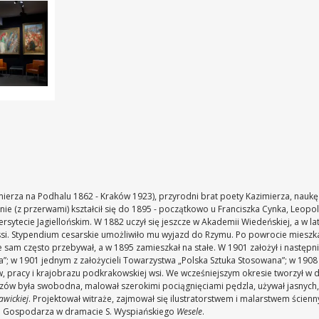
erza na Podhalu 1862 - Kraków 1923), przyrodni brat poety Kazimierza, naukę
nie (z przerwami) kształcił się do 1895 - początkowo u Franciszka Cynka, Leopo
ersytecie Jagiellońskim. W 1882 uczył się jeszcze w Akademii Wiedeńskiej, a w 
si. Stypendium cesarskie umożliwiło mu wyjazd do Rzymu. Po powrocie mieszka
am często przebywał, a w 1895 zamieszkał na stałe. W 1901 założył i następnie
a”; w 1901 jednym z założycieli Towarzystwa „Polska Sztuka Stosowana”; w 190
, pracy i krajobrazu podkrakowskiej wsi. We wcześniejszym okresie tworzył w 
brazów była swobodna, malował szerokimi pociągnięciami pędzla, używał jasnyc
wickiej
. Projektował witraże, zajmował się ilustratorstwem i malarstwem ścienn
ci Gospodarza w dramacie S. Wyspiańskiego
Wesele
.