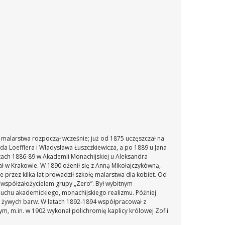
 malarstwa rozpoczął wcześnie; już od 1875 uczęszczał na
lda Loefflera i Władysława Łuszczkiewicza, a po 1889 u Jana
latach 1886-89 w Akademii Monachijskiej u Aleksandra
ł w Krakowie. W 1890 ożenił się z Anną Mikołajczykówną,
 przez kilka lat prowadził szkołę malarstwa dla kobiet. Od
8 współzałożycielem grupy „Zero”. Był wybitnym
duchu akademickiego, monachijskiego realizmu. Później
h, żywych barw. W latach 1892-1894 współpracował z
ym, m.in. w 1902 wykonał polichromię kaplicy królowej Zofii