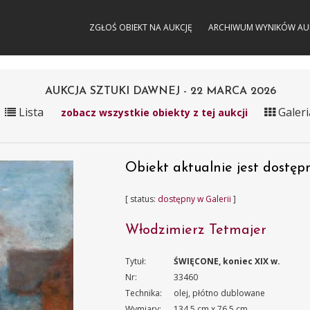
ZGŁOŚ OBIEKT NA AUKCJĘ
ARCHIWUM WYNIKÓW AU
AUKCJA SZTUKI DAWNEJ - 22 MARCA 2026
Lista
Galeri
zobacz wszystkie obiekty z tej aukcji
Obiekt aktualnie jest dostępn
[ status:
dostępny w Galerii
]
Włodzimierz Tetmajer
Tytuł:
ŚWIĘCONE, koniec XIX w.
Nr:
33460
Technika:
olej, płótno dublowane
Wymiary:
134.5 cm x 76.5 cm