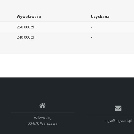
Wywoławcza
Uzyskana
250 000 zł
-
240 000 zł
-
Wilcza 70,
agra@agraart.pl
00-670 Warszawa