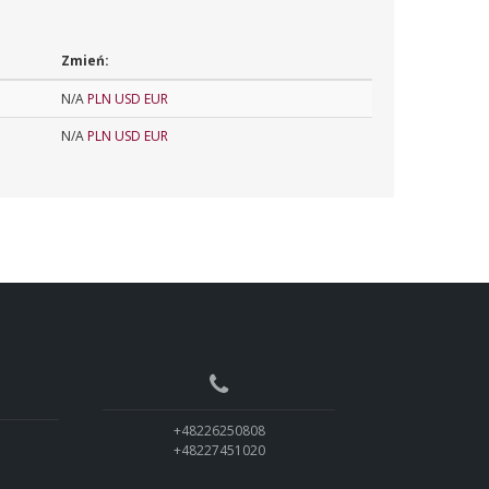
Zmień:
N/A
PLN
USD
EUR
N/A
PLN
USD
EUR
+48226250808
+48227451020