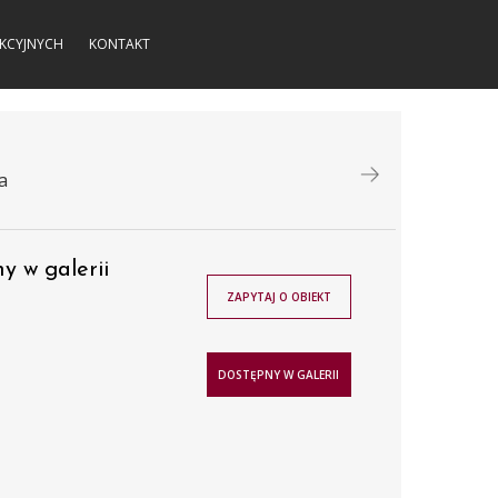
KCYJNYCH
KONTAKT
a
y w galerii
ZAPYTAJ O OBIEKT
DOSTĘPNY W GALERII