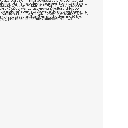
cudze obrazy...“ – miał powiedzieć profesor (cyt. za:
łonka lokalnej wspólnoty. Tetmajer, który ożenił się z
 Katalog wystawy
, M. Marek, P. Hapanowicz, Muzeum
dkrakowskiej wsi, zafascynowany kulturą chłopów
cia malował sceny z życia wsi, a do motywu święcenia
 zamiłowania etnograf, jak i człowiek wrośnięty w wieś.
ilka razy, czego znakomitym przykładem może być
ycję, jak i mentalność mieszkańców Bronowic.