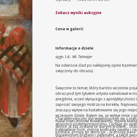
Zobacz wyniki aukcyjne
Cena w galerii:
Informacje o dziele:
sygn. l.d.:
Wł. Tetmajer
Na odwrocie ślad po naklejonej opinii Kazimie
załączony do obrazu).
Święcone to temat, który bardzo wcześnie poja
obraz pod tym tytułem artysta namalował w mat
anegdota, uczeń słynącego z apodyktyczności i
zaprosić swojego mistrza na korektę. Najnowsze 
znaczący wpływ na kształtowanie się jego niepo
wczesnym dziele. Bałem się, że wyleje mnie z p
Charakterystyczny styl wywodzącego się z real
malarzowi Leonowi Kowalskiemu. Opinia Matejk
absorpcji postimpresjonizmu. Cechuje go ope
słońce, ja zaś zostanę ze starymi królami... Do
traktowanie form, mocne kontrasty światła i cien
podoba, proszę go skończyć... Ja proszę pana“
dopełnionym brązami i zieleniami, a także swo