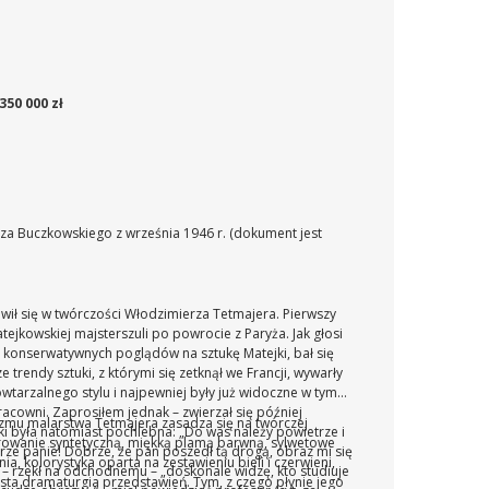
350 000 zł
rza Buczkowskiego z września 1946 r. (dokument jest
wił się w twórczości Włodzimierza Tetmajera. Pierwszy
ejkowskiej majsterszuli po powrocie z Paryża. Jak głosi
 konserwatywnych poglądów na sztukę Matejki, bał się
trendy sztuki, z którymi się zetknął we Francji, wywarły
wtarzalnego stylu i najpewniej były już widoczne w tym
racowni. Zaprosiłem jednak – zwierzał się później
izmu malarstwa Tetmajera zasadza się na twórczej
i była natomiast pochlebna: „Do was należy powietrze i
rowanie syntetyczną, miękką plamą barwną, sylwetowe
brze panie! Dobrze, że pan poszedł tą drogą, obraz mi się
ia, kolorystyka oparta na zestawieniu bieli i czerwieni,
 – rzekł na odchodnemu – „doskonale widzę, kto studiuje
ista dramaturgia przedstawień. Tym, z czego płynie jego