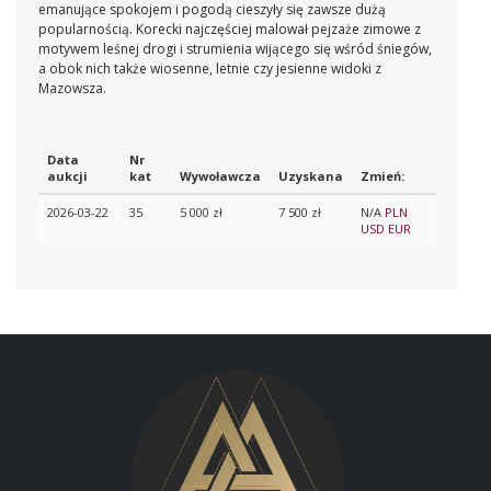
emanujące spokojem i pogodą cieszyły się zawsze dużą
popularnością. Korecki najczęściej malował pejzaże zimowe z
motywem leśnej drogi i strumienia wijącego się wśród śniegów,
a obok nich także wiosenne, letnie czy jesienne widoki z
Mazowsza.
Data
Nr
aukcji
kat
Wywoławcza
Uzyskana
Zmień:
2026-03-22
35
5 000 zł
7 500 zł
N/A
PLN
USD
EUR