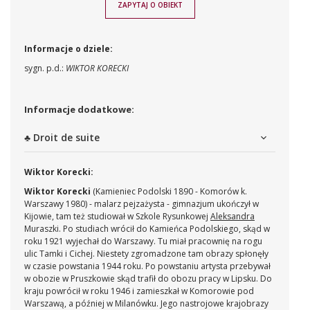
ZAPYTAJ O OBIEKT
Informacje o dziele:
sygn. p.d.:
WIKTOR KORECKI
Informacje dodatkowe:
♣ Droit de suite
Wiktor Korecki:
Wiktor Korecki
(Kamieniec Podolski 1890 - Komorów k.
Warszawy 1980) - malarz pejzażysta - gimnazjum ukończył w
Kijowie, tam też studiował w Szkole Rysunkowej
Aleksandra
Muraszki. Po studiach wrócił do Kamieńca Podolskiego, skąd w
roku 1921 wyjechał do Warszawy. Tu miał pracownię na rogu
ulic Tamki i Cichej. Niestety zgromadzone tam obrazy spłonęły
w czasie powstania 1944 roku. Po powstaniu artysta przebywał
w obozie w Pruszkowie skąd trafił do obozu pracy w Lipsku. Do
kraju powrócił w roku 1946 i zamieszkał w Komorowie pod
Warszawą, a później w Milanówku. Jego nastrojowe krajobrazy