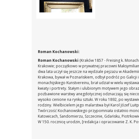
Roman Kochanowski:
Roman Kochanowski
(Kraków 1857 - Freising k. Monachi
Krakowie; początkowo w prywatnej pracowni Maksymiliana 
dwa lata uczył się jeszcze na wydziale pejzażu w Akadem
Krakowa, bywał w Poznańskiem, odbył podróż po Galicji i
monachijskiego Kunstvereinu, brał udział w wielu wystaw
kwiaty i portrety. Stałym i ulubionym motywem jego obra
pozbawione warstwy anegdotycznej odznaczają się niecod
wysoko cenione na rynku sztuki. W roku 1892, po wystawi
rodziny. Wielbicielem jego malarstwa był Karol Józef Luit
Twórczość Kochanowskiego przypomniała ostatnio monog
Katowicach, Sandomierzu, Szczecinie, Gdańsku, Piotrkow
W 150. rocznicę urodzin, [redakcja i opracowanie Z. K. 