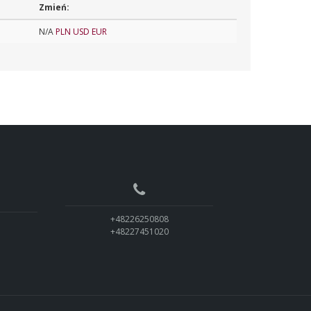
Zmień:
N/A
PLN
USD
EUR
+48226250808
+48227451020