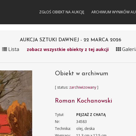
ZGŁOŚ OBIEKT NA AUKCJĘ
ARCHIWUM WYNIKÓW AU
AUKCJA SZTUKI DAWNEJ - 22 MARCA 2026
Lista
Galeri
zobacz wszystkie obiekty z tej aukcji
Obiekt w archiwum
[ status:
zarchiwizowany
]
Roman Kochanowski
Tytuł:
PEJZAŻ Z CHATĄ
Nr:
34583
Technika:
olej, deska
Wymiary:
11.3 cm x 12.5 cm