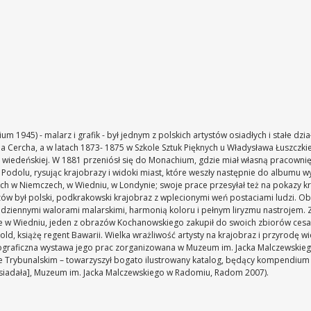
um 1945) - malarz i grafik - był jednym z polskich artystów osiadłych i stałe d
Cercha, a w latach 1873- 1875 w Szkole Sztuk Pięknych u Władysława Łuszczkie
ii wiedeńskiej. W 1881 przeniósł się do Monachium, gdzie miał własną pracowni
 Podolu, rysując krajobrazy i widoki miast, które weszły następnie do albumu 
ach w Niemczech, w Wiedniu, w Londynie; swoje prace przesyłał też na pokazy k
zów był polski, podkrakowski krajobraz z wplecionymi weń postaciami ludzi. Ob
ziennymi walorami malarskimi, harmonią koloru i pełnym liryzmu nastrojem. Z
e w Wiedniu, jeden z obrazów Kochanowskiego zakupił do swoich zbiorów cesarz
pold, książę regent Bawarii. Wielka wrażliwość artysty na krajobraz i przyrodę w
raficzna wystawa jego prac zorganizowana w Muzeum im. Jacka Malczewskieg
ie Trybunalskim – towarzyszył bogato ilustrowany katalog, będący kompendium 
Posiadała], Muzeum im. Jacka Malczewskiego w Radomiu, Radom 2007).