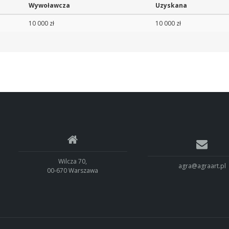
Wywoławcza
Uzyskana
10 000 zł
10 000 zł
Wilcza 70,
agra@agraart.pl
00-670 Warszawa