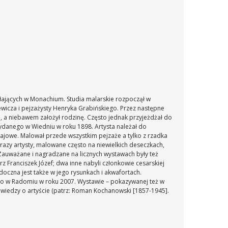
ziałających w Monachium. Studia malarskie rozpoczął w
wicza i pejzażysty Henryka Grabińskiego. Przez następne
ę, a niebawem założył rodzinę. Często jednak przyjeżdżał do
wydanego w Wiedniu w roku 1898. Artysta należał do
rajowe. Malował przede wszystkim pejzaże a tylko z rzadka
razy artysty, malowane często na niewielkich deseczkach,
auważane i nagradzane na licznych wystawach były też
 Franciszek Józef; dwa inne nabyli członkowie cesarskiej
idoczna jest także w jego rysunkach i akwafortach.
o w Radomiu w roku 2007. Wystawie – pokazywanej też w
wiedzy o artyście (patrz: Roman Kochanowski [1857-1945].