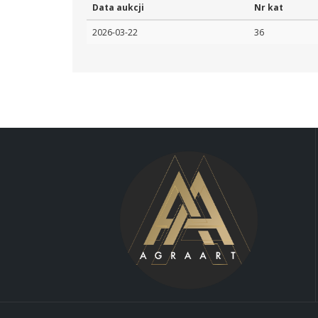
Data aukcji
Nr kat
2026-03-22
36