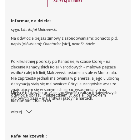
ZAPYTAJ O OBIEKT
Informacje o dziele:
sygn. l.d.:
Rafał Malczewski.
Na odwrocie pejzaż zimowy z zabudowaniami; ponadto p.d.
napis (ołówkiem):
Chantacler
[sic!],
near St. Adele.
Po kilkuletniej podróży po Kanadzie, w czasie której – na
zlecenie Kanadyjskich Kolei Narodowych – malował pejzaże
wzdłuż całej ich linii, Malczewski osiadł na stałe w Montrealu.
Nie zaprzestał jednak malowania w plenerze, a jego ulubioną
destynacją stały się malownicze Góry Laurentyńskie wraz ze
znajdującym się w samym ich sercu, wspomnianym na
Miejsce to dawało artyście możliwość realizacji największych
odwrocie obrazu, miasteczkiem St. Adele i ośrodkiem
życiowych pasji – malarstwa i jazdy na nartach.
narciarskim Chantecler.
więcej
Rafał Malczewski: