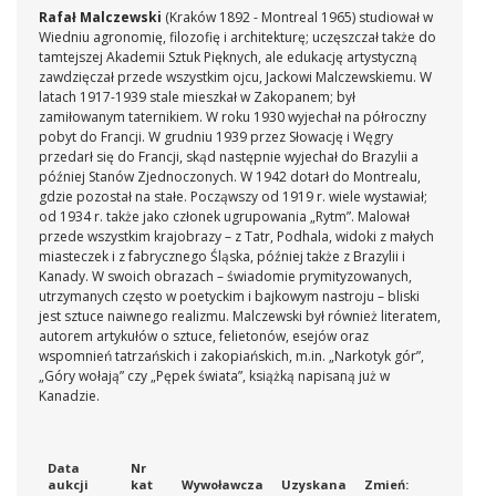
Rafał Malczewski
(Kraków 1892 - Montreal 1965) studiował w
Wiedniu agronomię, filozofię i architekturę; uczęszczał także do
tamtejszej Akademii Sztuk Pięknych, ale edukację artystyczną
zawdzięczał przede wszystkim ojcu, Jackowi Malczewskiemu. W
latach 1917-1939 stale mieszkał w Zakopanem; był
zamiłowanym taternikiem. W roku 1930 wyjechał na półroczny
pobyt do Francji. W grudniu 1939 przez Słowację i Węgry
przedarł się do Francji, skąd następnie wyjechał do Brazylii a
później Stanów Zjednoczonych. W 1942 dotarł do Montrealu,
gdzie pozostał na stałe. Począwszy od 1919 r. wiele wystawiał;
od 1934 r. także jako członek ugrupowania „Rytm”. Malował
przede wszystkim krajobrazy – z Tatr, Podhala, widoki z małych
miasteczek i z fabrycznego Śląska, później także z Brazylii i
Kanady. W swoich obrazach – świadomie prymityzowanych,
utrzymanych często w poetyckim i bajkowym nastroju – bliski
jest sztuce naiwnego realizmu. Malczewski był również literatem,
autorem artykułów o sztuce, felietonów, esejów oraz
wspomnień tatrzańskich i zakopiańskich, m.in. „Narkotyk gór”,
„Góry wołają” czy „Pępek świata”, książką napisaną już w
Kanadzie.
Data
Nr
aukcji
kat
Wywoławcza
Uzyskana
Zmień: