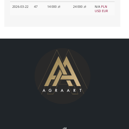
2026-03-22
47
14 000 zł
24 000 zł
N/A
PLN
USD
EUR