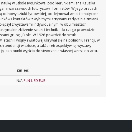
ąć naukę w Szkole Rysunkowej pod kierunkiem Jana Kauzika
ręgami warszawskich futurystów i formistów. W jego pracach
deą odnowy sztuki żydowskiej, podejmował wątki tematyczne
nków i kontaktów z wybitnymi artystami radykalnie zmienił
 połączył z wystawami indywidualnymi w obu miastach.
ymalne zbliżenie sztuki i techniki, do czego prowadzić
tami grupę „Blok“. W 1926 powrócił do sztuki
atach II wojny światowej ukrywał się na południu Francji, w
 tendencji w sztuce, a także retrospektywnej wystawy
c ją jako punkt wyjścia do stworzenia własnej wersji op-artu.
Zmień:
N/A
PLN
USD
EUR