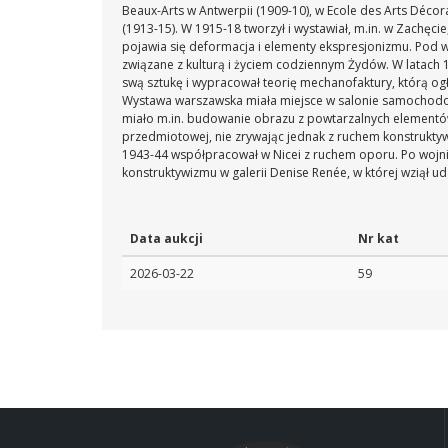
Beaux-Arts w Antwerpii (1909-10), w Ecole des Arts Déco
(1913-15). W 1915-18 tworzył i wystawiał, m.in. w Zachęci
pojawia się deformacja i elementy ekspresjonizmu. Pod w
związane z kulturą i życiem codziennym Żydów. W latach 
swą sztukę i wypracował teorię mechanofaktury, którą ogł
Wystawa warszawska miała miejsce w salonie samochodowy
miało m.in. budowanie obrazu z powtarzalnych elementów
przedmiotowej, nie zrywając jednak z ruchem konstruktywi
1943-44 współpracował w Nicei z ruchem oporu. Po wojni
konstruktywizmu w galerii Denise Renée, w której wziął udz
Data aukcji
Nr kat
2026-03-22
59