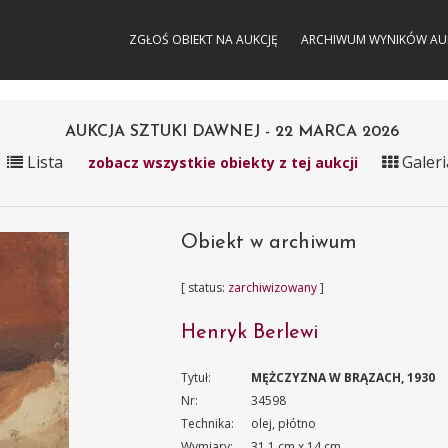
ZGŁOŚ OBIEKT NA AUKCJĘ
ARCHIWUM WYNIKÓW AU
AUKCJA SZTUKI DAWNEJ - 22 MARCA 2026
Lista
Galeri
zobacz wszystkie obiekty z tej aukcji
Obiekt w archiwum
[ status:
zarchiwizowany
]
Henryk Berlewi
Tytuł:
MĘŻCZYZNA W BRĄZACH, 1930
Nr:
34598
Technika:
olej, płótno
Wymiary:
31.1 cm x 14 cm