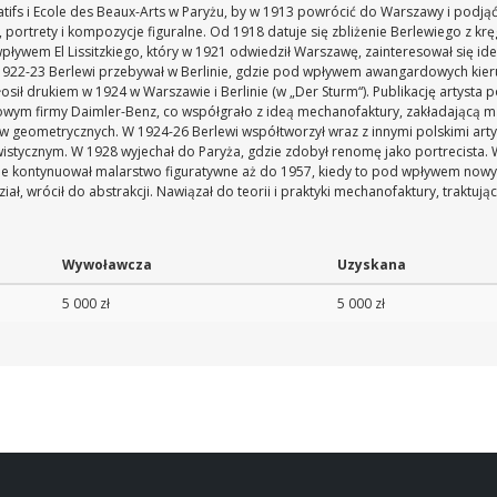
ratifs i Ecole des Beaux-Arts w Paryżu, by w 1913 powrócić do Warszawy i podj
e, portrety i kompozycje figuralne. Od 1918 datuje się zbliżenie Berlewiego z k
pływem El Lissitzkiego, który w 1921 odwiedził Warszawę, zainteresował się i
1922-23 Berlewi przebywał w Berlinie, gdzie pod wpływem awangardowych kieru
osił drukiem w 1924 w Warszawie i Berlinie (w „Der Sturm“). Publikację artysta
m firmy Daimler-Benz, co współgrało z ideą mechanofaktury, zakładającą maks
 geometrycznych. W 1924-26 Berlewi współtworzył wraz z innymi polskimi artys
stycznym. W 1928 wyjechał do Paryża, gdzie zdobył renomę jako portrecista. W l
e kontynuował malarstwo figuratywne aż do 1957, kiedy to pod wpływem nowych
iał, wrócił do abstrakcji. Nawiązał do teorii i praktyki mechanofaktury, traktują
Wywoławcza
Uzyskana
5 000 zł
5 000 zł