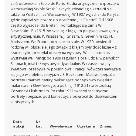
ze środowiskiem École de Paris. Studia artystyczne rozpoczął w
warszawskiej Szkole Sztuk Pięknych; równolegle kształcił się
także na Politechnice Warszawskiej. W 1907 wyjechał do Paryża,
gdzie zapisał się jeszcze do Académie „La Palette”. Od 1908
często wyjeżdżał do Bretanii, kontaktując się tam z W.
Ślewińskim. Po 1915 związał się z kręgiem paryskiej awangardy
artystycznej, m.in. P. Picassem, J. Grisem, G. Severinim czy H.
Matisseem. We Francji pozostał na stałe. W 1920 odwiedził
rodzinę w Polsce, ale jego związki z krajem były dość luźne – z
rzadka tylko przesyłał obrazy na wystawy. Wiele natomiast
wystawiał we Francji; od 1909 regularnie brał udział w paryskich
Salonach, miał też wystawy indywidualne. W czasie II wojny
światowej przebywał w południowej Francji i wówczas nawiązała
się jego wieloletnia przyjaźń z S. Beckettem. Malował pejzaże,
portrety i martwe natury, wykazujące początkowo związki z
malarstwem Ślewińskiego, a później (1912-21) twórczością
Cezanne’a i kubizmem. Po roku 1922 tworzył realistyczne
portrety i pejzaże; pod koniec życia powrócił do doświadczeń
kubistycznych.
Data
Nr
aukcji
kat
Wywoławcza
Uzyskana
Zmień: