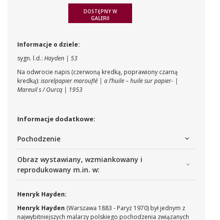
DOSTĘPNY W
GALERII
Informacje o dziele:
sygn. l.d.:
Hayden | 53
Na odwrocie napis (czerwoną kredką, poprawiony czarną
kredką):
isorelpapier marouflé | a l’huile – huile sur papier- |
Mareuil s / Ourcq | 1953
Informacje dodatkowe:
Pochodzenie
Obraz wystawiany, wzmiankowany i
reprodukowany m.in. w:
Henryk Hayden:
Henryk Hayden
(Warszawa 1883 - Paryż 1970) był jednym z
najwybitniejszych malarzy polskiego pochodzenia związanych