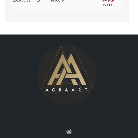
2026-03-22
63
18 000 zł
-
N/A
PLN
USD
EUR