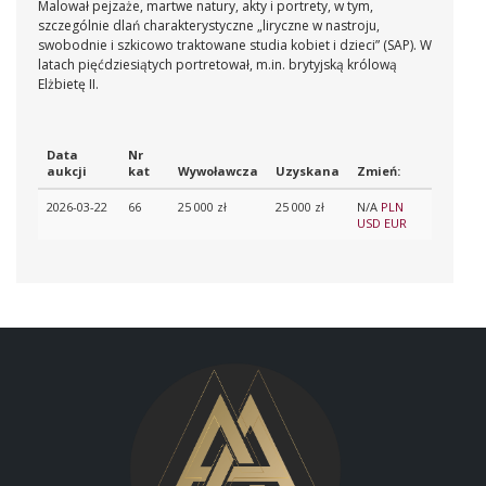
Malował pejzaże, martwe natury, akty i portrety, w tym,
szczególnie dlań charakterystyczne „liryczne w nastroju,
swobodnie i szkicowo traktowane studia kobiet i dzieci” (SAP). W
latach pięćdziesiątych portretował, m.in. brytyjską królową
Elżbietę II.
Data
Nr
aukcji
kat
Wywoławcza
Uzyskana
Zmień:
2026-03-22
66
25 000 zł
25 000 zł
N/A
PLN
USD
EUR