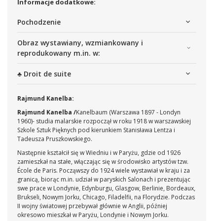
Informacje dodatkowe:
Pochodzenie
Obraz wystawiany, wzmiankowany i
reprodukowany m.in. w:
♣ Droit de suite
Rajmund Kanelba:
Rajmund Kanelba /
Kanelbaum
(Warszawa 1897 - Londyn
1960)-
studia malarskie rozpoczął w roku 1918 w warszawskiej
Szkole Sztuk Pięknych pod kierunkiem Stanisława Lentza i
Tadeusza Pruszkowskiego.
Następnie kształcił się w Wiedniu i w Paryżu, gdzie od 1926
zamieszkał na stałe, włączając się w środowisko artystów tzw.
École de Paris. Począwszy do 1924 wiele wystawiał w kraju i za
granicą, biorąc m.in. udział w paryskich Salonach i prezentując
swe prace w Londynie, Edynburgu, Glasgow, Berlinie, Bordeaux,
Brukseli, Nowym Jorku, Chicago, Filadelfii, na Florydzie. Podczas
II wojny światowej przebywał głównie w Anglii, później
okresowo mieszkał w Paryżu, Londynie i Nowym Jorku.