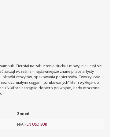
 samouk. Cierpiał na zaburzenia słuchu i mowy, nie uczył się
ć zaczął wcześnie - najdawniejsze znane prace artysty
, okładki zeszytów, opakowania papierosów. Tworzył całe
niezrozumiałymi ciągami „drukowanych“ liter i wyklejał do
enu Nikifora nastąpiło dopiero po wojnie, kiedy otoczono
o.
Zmień:
N/A
PLN
USD
EUR