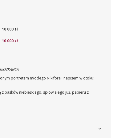
10 000 zł
10 000 zł
SEŁOZKANCA
czonym portretem młodego Nikifora i napisem w otoku:
z pasków niebieskiego, spłowiałego już, papieru z