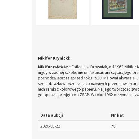
Nikifor Krynicki:
Nikifor
(właściwie Epifaniusz Drowniak, od 1962 Nikifor Kr
nigdy w żadnej szkole, nie umiał pisać ani czytać. Jego
pochodzą jeszcze sprzed roku 1920. Malował akwarelą, u
serie obrazków - wzruszająco naiwnych przedstawień archi
nich ramki z kolorowego papieru. Na jego twórczość zwró
go opieką i przyjęto do ZPAP. W roku 1962 otrzymał nazwi
Data aukcji
Nr kat
2026-03-22
78