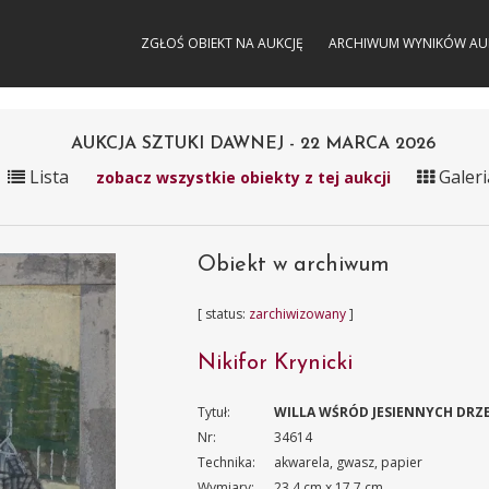
ZGŁOŚ OBIEKT NA AUKCJĘ
ARCHIWUM WYNIKÓW AU
AUKCJA SZTUKI DAWNEJ - 22 MARCA 2026
Lista
Galeri
zobacz wszystkie obiekty z tej aukcji
Obiekt w archiwum
[ status:
zarchiwizowany
]
Nikifor Krynicki
Tytuł:
WILLA WŚRÓD JESIENNYCH DRZ
Nr:
34614
Technika:
akwarela, gwasz, papier
Wymiary:
23.4 cm x 17.7 cm