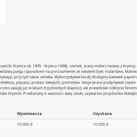
ynicki; Krynica ok. 1895 - Krynica 1968) - Łemek, znany malarz naiwny z Krynicy,
 prawdziwą pasją i sposobem na porozumienie ze światem było malarstwo. Malowa
żywając przy tym także ołówka. Wykorzystywał każdy dostępny kawałek papieru
tektury, pejzażu, postaci świętych, portretów. Swoje prace podpisywał często 
cono uwagę już w latach trzydziestych (kapiści), ale prawdziwe odkrycie fenom
sko Krynicki. Przekonany o ważności swej sztuki, używał też przydomku Matejk
Wywoławcza
Uzyskana
10 000 zł
10 000 zł