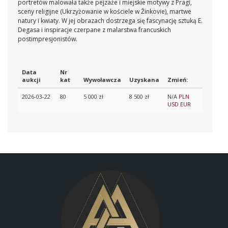
portretów malowała także pejzaże i miejskie motywy z Pragi,
sceny religijne (Ukrzyżowanie w kościele w Žinkovie), martwe
natury i kwiaty. W jej obrazach dostrzega się fascynację sztuką E.
Degasa i inspiracje czerpane z malarstwa francuskich
postimpresjonistów.
Data
Nr
aukcji
kat
Wywoławcza
Uzyskana
Zmień:
2026-03-22
80
5 000 zł
8 500 zł
N/A
PLN
USD
EUR