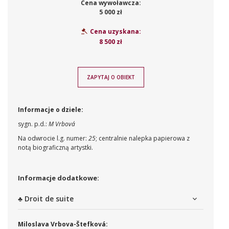
Cena wywoławcza:
5 000 zł
Cena uzyskana:
8 500 zł
ZAPYTAJ O OBIEKT
Informacje o dziele:
sygn. p.d.:
M Vrbová
Na odwrocie l.g. numer:
25
; centralnie nalepka papierowa z
notą biograficzną artystki.
Informacje dodatkowe:
♣ Droit de suite
Miloslava Vrbova-Štefková: