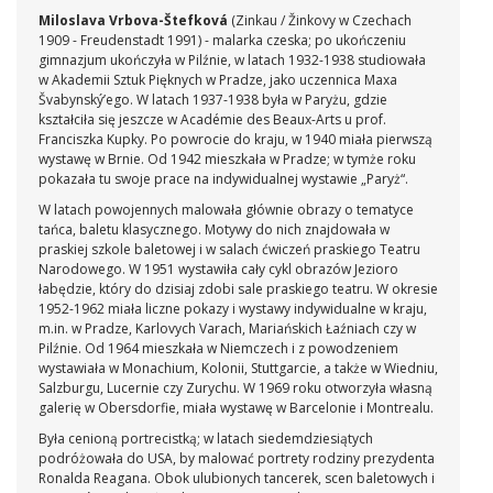
Miloslava Vrbova-Štefková
(Zinkau / Žinkovy w Czechach
1909 - Freudenstadt 1991) - malarka czeska; po ukończeniu
gimnazjum ukończyła w Pilźnie, w latach 1932-1938 studiowała
w Akademii Sztuk Pięknych w Pradze, jako uczennica Maxa
Švabynský’ego. W latach 1937-1938 była w Paryżu, gdzie
kształciła się jeszcze w Académie des Beaux-Arts u prof.
Franciszka Kupky. Po powrocie do kraju, w 1940 miała pierwszą
wystawę w Brnie. Od 1942 mieszkała w Pradze; w tymże roku
pokazała tu swoje prace na indywidualnej wystawie „Paryż“.
W latach powojennych malowała głównie obrazy o tematyce
tańca, baletu klasycznego. Motywy do nich znajdowała w
praskiej szkole baletowej i w salach ćwiczeń praskiego Teatru
Narodowego. W 1951 wystawiła cały cykl obrazów Jezioro
łabędzie, który do dzisiaj zdobi sale praskiego teatru. W okresie
1952-1962 miała liczne pokazy i wystawy indywidualne w kraju,
m.in. w Pradze, Karlovych Varach, Mariańskich Łaźniach czy w
Pilźnie. Od 1964 mieszkała w Niemczech i z powodzeniem
wystawiała w Monachium, Kolonii, Stuttgarcie, a także w Wiedniu,
Salzburgu, Lucernie czy Zurychu. W 1969 roku otworzyła własną
galerię w Obersdorfie, miała wystawę w Barcelonie i Montrealu.
Była cenioną portrecistką; w latach siedemdziesiątych
podróżowała do USA, by malować portrety rodziny prezydenta
Ronalda Reagana. Obok ulubionych tancerek, scen baletowych i