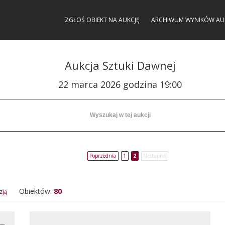
ZGŁOŚ OBIEKT NA AUKCJĘ
ARCHIWUM WYNIKÓW AU
Aukcja Sztuki Dawnej
22 marca 2026 godzina 19:00
Poprzednia
1
2
Następna
Obiektów:
80
zją