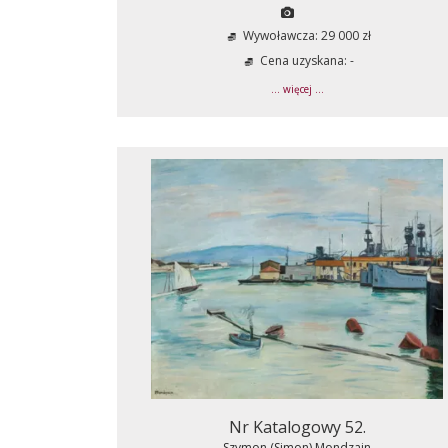
Wywoławcza: 29 000 zł
Cena uzyskana: -
... więcej ...
Nr Katalogowy 52.
Szymon (Simon) Mondzain