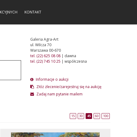
KCYJNYCH
KONTAKT
Galeria Agra-Art
ul. Wilcza 70
Warszawa 00-670
tel. (22) 625 08 08
| dawna
tel. (22) 745 10 25
| współczesna
Informacje o aukcji
Złóż zlecenie/zarejestruj się na aukcję
Zadaj nam pytanie mailem
15
30
45
60
100