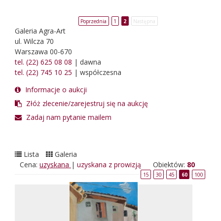
Poprzednia
1
2
Następna
Galeria Agra-Art
ul. Wilcza 70
Warszawa 00-670
tel. (22) 625 08 08
| dawna
tel. (22) 745 10 25
| współczesna
Informacje o aukcji
Złóż zlecenie/zarejestruj się na aukcję
Zadaj nam pytanie mailem
Lista
Galeria
Cena:
uzyskana
|
uzyskana z prowizją
Obiektów:
80
15
30
45
60
100