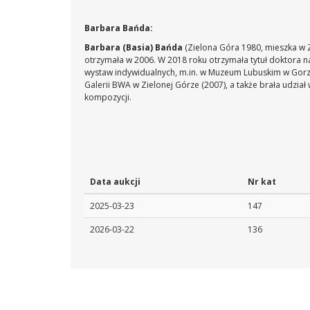
Barbara Bańda:
Barbara (Basia) Bańda
(Zielona Góra 1980, mieszka w 
otrzymała w 2006. W 2018 roku otrzymała tytuł doktora na
wystaw indywidualnych, m.in. w Muzeum Lubuskim w Gorzowie
Galerii BWA w Zielonej Górze (2007), a także brała udzia
kompozycji.
Data aukcji
Nr kat
2025-03-23
147
2026-03-22
136