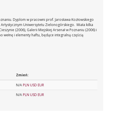
Poznaniu. Dyplom w pracowni prof. Jarosława Kozłowskiego
e Artystycznym Uniwersytetu Zielonogórskiego. Miała kilka
szynie (2006), Galerii Miejskiej Arsenał w Poznaniu (2006) i
o wełnę i elementy haftu, będące integralną częścią
Zmień:
N/A
PLN
USD
EUR
N/A
PLN
USD
EUR