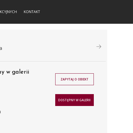
KCYJNYCH
KONTAKT
a
y w galerii
ZAPYTAJ O OBIEKT
DOSTĘPNY W GALERII
3