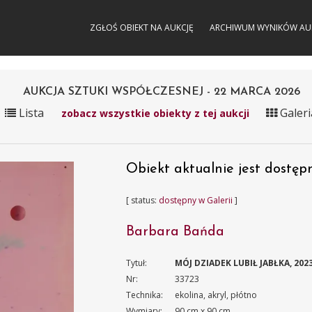
ZGŁOŚ OBIEKT NA AUKCJĘ
ARCHIWUM WYNIKÓW AU
AUKCJA SZTUKI WSPÓŁCZESNEJ - 22 MARCA 2026
Lista
Galeri
zobacz wszystkie obiekty z tej aukcji
Obiekt aktualnie jest dostępn
[ status:
dostępny w Galerii
]
Barbara Bańda
Tytuł:
MÓJ DZIADEK LUBIŁ JABŁKA, 202
Nr:
33723
Technika:
ekolina, akryl, płótno
Wymiary:
90 cm x 90 cm