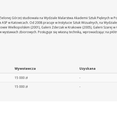
Zielonej Górze) studiowała na Wydziale Malarstwa Akademii Sztuk Pięknych w 
 ASP w Katowicach. Od 2008 pracuje w Instytucie Sztuk Wizualnych, na Wydzial
 Wielkopolskim (2001), Galerii Zderzak w Krakowie (2005), Galerii Szarej w Cie
ł w wystawach zbiorowych. Posługuje się własną techniką, wprowadzając na płótn
Wywoławcza
Uzyskana
15 000 zł
-
15 000 zł
-