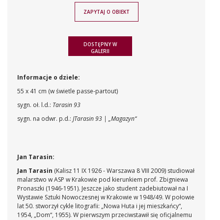
ZAPYTAJ O OBIEKT
DOSTĘPNY W
GALERII
Informacje o dziele:
55 x 41 cm (w świetle passe-partout)
sygn. oł. l.d.:
Tarasin 93
sygn. na odwr. p.d.:
JTarasin 93 | „Magazyn“
Jan Tarasin:
Jan Tarasin
(Kalisz 11 IX 1926 - Warszawa 8 VIII 2009) studiował
malarstwo w ASP w Krakowie pod kierunkiem prof. Zbigniewa
Pronaszki (1946-1951). Jeszcze jako student zadebiutował na I
Wystawie Sztuki Nowoczesnej w Krakowie w 1948/49. W połowie
lat 50. stworzył cykle litografii: „Nowa Huta i jej mieszkańcy“,
1954, „Dom“, 1955). W pierwszym przeciwstawił się oficjalnemu