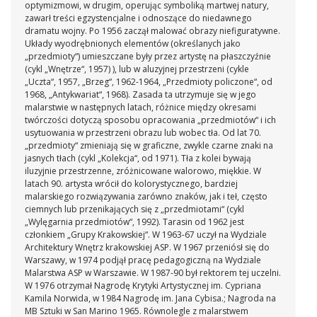
optymizmowi, w drugim, operując symboliką martwej natury,
zawarł treści egzystencjalne i odnoszące do niedawnego
dramatu wojny. Po 1956 zaczął malować obrazy niefiguratywne.
Układy wyodrębnionych elementów (określanych jako
„przedmioty“) umieszczane były przez artystę na płaszczyźnie
(cykl „Wnętrze“, 1957) ), lub w aluzyjnej przestrzeni (cykle
„Uczta“, 1957, „Brzeg“, 1962-1964, „Przedmioty policzone“, od
1968, „Antykwariat“, 1968). Zasada ta utrzymuje się w jego
malarstwie w następnych latach, różnice między okresami
twórczości dotyczą sposobu opracowania „przedmiotów“ i ich
usytuowania w przestrzeni obrazu lub wobec tła. Od lat 70.
„przedmioty“ zmieniają się w graficzne, zwykle czarne znaki na
jasnych tłach (cykl „Kolekcja“, od 1971). Tła z kolei bywają
iluzyjnie przestrzenne, zróżnicowane walorowo, miękkie. W
latach 90. artysta wrócił do kolorystycznego, bardziej
malarskiego rozwiązywania zarówno znaków, jak i teł, często
ciemnych lub przenikających się z „przedmiotami“ (cykl
„Wylęgarnia przedmiotów“, 1992). Tarasin od 1962 jest
członkiem „Grupy Krakowskiej“. W 1963-67 uczył na Wydziale
Architektury Wnętrz krakowskiej ASP. W 1967 przeniósł się do
Warszawy, w 1974 podjął pracę pedagogiczną na Wydziale
Malarstwa ASP w Warszawie. W 1987-90 był rektorem tej uczelni.
W 1976 otrzymał Nagrodę Krytyki Artystycznej im. Cypriana
Kamila Norwida, w 1984 Nagrodę im. Jana Cybisa.; Nagroda na
MB Sztuki w San Marino 1965. Równolegle z malarstwem