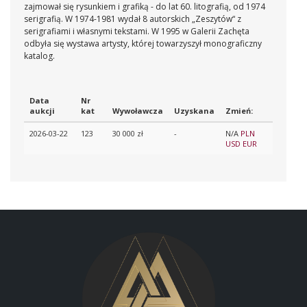
zajmował się rysunkiem i grafiką - do lat 60. litografią, od 1974
serigrafią. W 1974-1981 wydał 8 autorskich „Zeszytów“ z
serigrafiami i własnymi tekstami. W 1995 w Galerii Zachęta
odbyła się wystawa artysty, której towarzyszył monograficzny
katalog.
Data
Nr
aukcji
kat
Wywoławcza
Uzyskana
Zmień:
2026-03-22
123
30 000 zł
-
N/A
PLN
USD
EUR