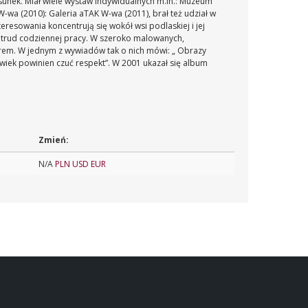
sunek. Miał wiele wystaw indywidualnych m.in.: Muzeum
W-wa (2010): Galeria aTAK W-wa (2011), brał też udział w
resowania koncentrują się wokół wsi podlaskiej i jej
 trud codziennej pracy. W szeroko malowanych,
rem. W jednym z wywiadów tak o nich mówi: „ Obrazy
owiek powinien czuć respekt”. W 2001 ukazał się album
Zmień:
N/A
PLN
USD
EUR