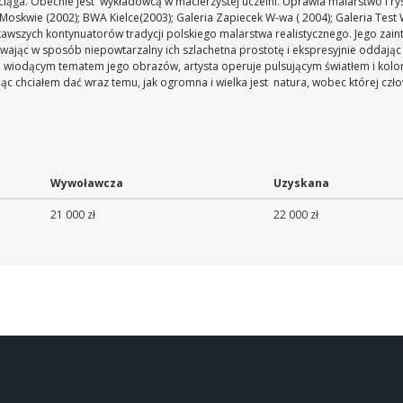
ciąga. Obecnie jest wykładowcą w macierzystej uczelni. Uprawia malarstwo i ry
Moskwie (2002); BWA Kielce(2003); Galeria Zapiecek W-wa ( 2004); Galeria Test 
wszych kontynuatorów tradycji polskiego malarstwa realistycznego. Jego zainte
ając w sposób niepowtarzalny ich szlachetna prostotę i ekspresyjnie oddając
m wiodącym tematem jego obrazów, artysta operuje pulsującym światłem i kolo
jąc chciałem dać wraz temu, jak ogromna i wielka jest natura, wobec której czł
Wywoławcza
Uzyskana
21 000 zł
22 000 zł