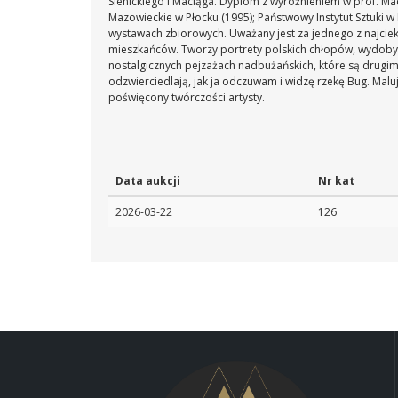
Sienickiego i Maciąga. Dyplom z wyróżnieniem w prof. Ma
Mazowieckie w Płocku (1995); Państwowy Instytut Sztuki w 
wystawach zbiorowych. Uważany jest za jednego z najcieka
mieszkańców. Tworzy portrety polskich chłopów, wydobyw
nostalgicznych pejzażach nadbużańskich, które są drugi
odzwierciedlają, jak ja odczuwam i widzę rzekę Bug. Malu
poświęcony twórczości artysty.
Data aukcji
Nr kat
2026-03-22
126