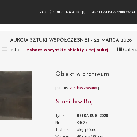
ZGŁOŚ OBIEKT NA AUKCJĘ
ARCHIWUM WYNIKÓW AU
AUKCJA SZTUKI WSPÓŁCZESNEJ - 22 MARCA 2026
Lista
Galeri
zobacz wszystkie obiekty z tej aukcji
Obiekt w archiwum
[ status:
zarchiwizowany
]
Stanisław Baj
Tytuł:
RZEKA BUG, 2020
Nr:
34627
Technika:
olej, płótno
Wymiary:
40 cm x 100 cm