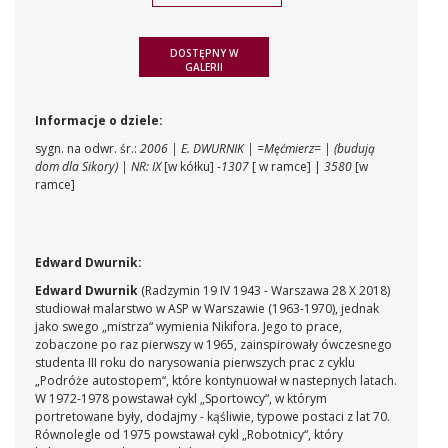
DOSTĘPNY W
GALERII
Informacje o dziele:
sygn. na odwr. śr.:
2006 | E. DWURNIK | =Męćmierz= | (budują
dom dla Sikory) | NR: IX
[w kółku] -
1307
[ w ramce] |
3580
[w
ramce]
Edward Dwurnik:
Edward Dwurnik
(Radzymin 19 IV 1943 - Warszawa 28 X 2018)
studiował malarstwo w ASP w Warszawie (1963-1970), jednak
jako swego „mistrza“ wymienia Nikifora. Jego to prace,
zobaczone po raz pierwszy w 1965, zainspirowały ówczesnego
studenta III roku do narysowania pierwszych prac z cyklu
„Podróże autostopem“, które kontynuował w nastepnych latach.
W 1972-1978 powstawał cykl „Sportowcy“, w którym
portretowane były, dodajmy - kąśliwie, typowe postaci z lat 70.
Równolegle od 1975 powstawał cykl „Robotnicy“, który