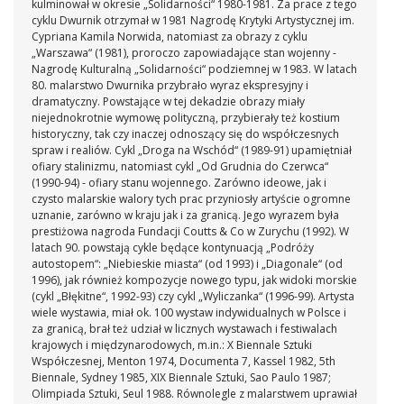
kulminował w okresie „Solidarności“ 1980-1981. Za prace z tego
cyklu Dwurnik otrzymał w 1981 Nagrodę Krytyki Artystycznej im.
Cypriana Kamila Norwida, natomiast za obrazy z cyklu
„Warszawa“ (1981), proroczo zapowiadające stan wojenny -
Nagrodę Kulturalną „Solidarności“ podziemnej w 1983. W latach
80. malarstwo Dwurnika przybrało wyraz ekspresyjny i
dramatyczny. Powstające w tej dekadzie obrazy miały
niejednokrotnie wymowę polityczną, przybierały też kostium
historyczny, tak czy inaczej odnoszący się do współczesnych
spraw i realiów. Cykl „Droga na Wschód“ (1989-91) upamiętniał
ofiary stalinizmu, natomiast cykl „Od Grudnia do Czerwca“
(1990-94) - ofiary stanu wojennego. Zarówno ideowe, jak i
czysto malarskie walory tych prac przyniosły artyście ogromne
uznanie, zarówno w kraju jak i za granicą. Jego wyrazem była
prestiżowa nagroda Fundacji Coutts & Co w Zurychu (1992). W
latach 90. powstają cykle będące kontynuacją „Podróży
autostopem“: „Niebieskie miasta“ (od 1993) i „Diagonale“ (od
1996), jak również kompozycje nowego typu, jak widoki morskie
(cykl „Błękitne“, 1992-93) czy cykl „Wyliczanka“ (1996-99). Artysta
wiele wystawia, miał ok. 100 wystaw indywidualnych w Polsce i
za granicą, brał też udział w licznych wystawach i festiwalach
krajowych i międzynarodowych, m.in.: X Biennale Sztuki
Współczesnej, Menton 1974, Documenta 7, Kassel 1982, 5th
Biennale, Sydney 1985, XIX Biennale Sztuki, Sao Paulo 1987;
Olimpiada Sztuki, Seul 1988. Równolegle z malarstwem uprawiał