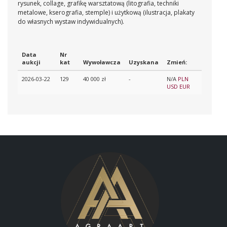
rysunek, collage, grafikę warsztatową (litografia, techniki
metalowe, kserografia, stemple) i użytkową (ilustracja, plakaty
do własnych wystaw indywidualnych).
Data
Nr
aukcji
kat
Wywoławcza
Uzyskana
Zmień:
2026-03-22
129
40 000 zł
-
N/A
PLN
USD
EUR