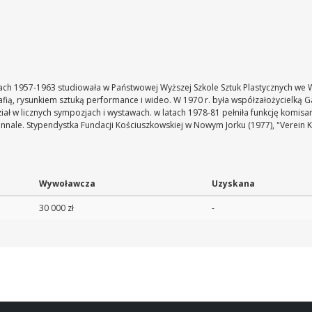
atach 1957-1963 studiowała w Państwowej Wyższej Szkole Sztuk Plastycznych we
fią, rysunkiem sztuką performance i wideo. W 1970 r. była współzałożycielką G
ał w licznych sympozjach i wystawach. w latach 1978-81 pełniła funkcję komisa
iennale. Stypendystka Fundacji Kościuszkowskiej w Nowym Jorku (1977), "Verein 
Wywoławcza
Uzyskana
30 000 zł
-