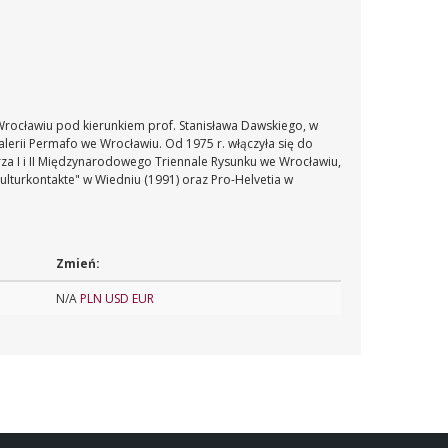
 Wrocławiu pod kierunkiem prof. Stanisława Dawskiego, w
alerii Permafo we Wrocławiu. Od 1975 r. włączyła się do
rza I i II Międzynarodowego Triennale Rysunku we Wrocławiu,
Kulturkontakte" w Wiedniu (1991) oraz Pro-Helvetia w
Zmień:
N/A
PLN
USD
EUR