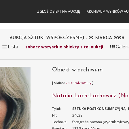
ZGŁOŚ OBIEKT NA AUKCJĘ
ARCHIWUM WYNIKÓW AU
AUKCJA SZTUKI WSPÓŁCZESNEJ - 22 MARCA 2026
Lista
Galeri
zobacz wszystkie obiekty z tej aukcji
Obiekt w archiwum
[ status:
zarchiwizowany
]
Natalia Lach-Lachowicz (Na
Tytuł:
SZTUKA POSTKONSUMPCYJNA, 1
Nr:
34639
Technika:
fotografia barwna (wydruk cyfrowy)
Wymiary:
132.5 cm x 99 cm