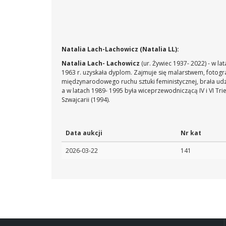
Natalia Lach-Lachowicz (Natalia LL):
Natalia Lach- Lachowicz
(ur. Żywiec 1937- 2022) - w l
1963 r. uzyskała dyplom. Zajmuje się malarstwem, fotogra
międzynarodowego ruchu sztuki feministycznej, brała udzi
a w latach 1989- 1995 była wiceprzewodniczącą IV i VI Tr
Szwajcarii (1994).
Data aukcji
Nr kat
2026-03-22
141