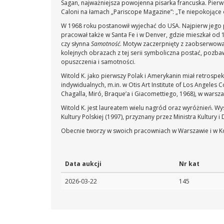
Sagan, najważniejsza powojenna pisarka francuska. Pierws
Caloni na łamach „Pariscope Magazine”: „Te niepokojące ob
W 1968 roku postanowił wyjechać do USA. Najpierw jego prz
pracował także w Santa Fe i w Denver, gdzie mieszkał od 
czy słynna
Samotność
. Motyw zaczerpnięty z zaobserwowane
kolejnych obrazach z tej serii symboliczna postać, pozb
opuszczenia i samotności.
Witold K. jako pierwszy Polak i Amerykanin miał retros
indywidualnych, m.in. w Otis Art Institute of Los Angele
Chagalla, Miró, Braque’a i Giacomettiego, 1968), w wars
Witold K. jest laureatem wielu nagród oraz wyróżnień. Wy
Kultury Polskiej (1997), przyznany przez Ministra Kultury
Obecnie tworzy w swoich pracowniach w Warszawie i w Ko
Data aukcji
Nr kat
2026-03-22
145