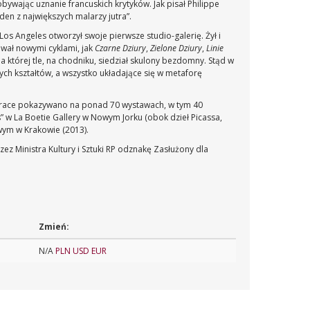
bywając uznanie francuskich krytyków. Jak pisał Philippe
den z największych malarzy jutra”.
Los Angeles otworzył swoje pierwsze studio-galerię. Żył i
ował nowymi cyklami, jak
Czarne Dziury
,
Zielone Dziury
,
Linie
a której tle, na chodniku, siedział skulony bezdomny. Stąd w
ch kształtów, a wszystko układające się w metaforę
 prace pokazywano na ponad 70 wystawach, w tym 40
” w La Boetie Gallery w Nowym Jorku (obok dzieł Picassa,
wym w Krakowie (2013).
ez Ministra Kultury i Sztuki RP odznakę Zasłużony dla
Zmień:
N/A
PLN
USD
EUR