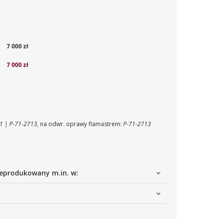
7 000 zł
7 000 zł
71 | P-71-2713
, na odwr. oprawy flamastrem:
P-71-2713
eprodukowany m.in. w: