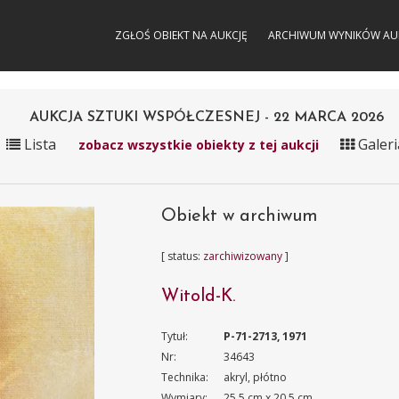
ZGŁOŚ OBIEKT NA AUKCJĘ
ARCHIWUM WYNIKÓW AU
AUKCJA SZTUKI WSPÓŁCZESNEJ - 22 MARCA 2026
Lista
Galeri
zobacz wszystkie obiekty z tej aukcji
Obiekt w archiwum
[ status:
zarchiwizowany
]
Witold-K.
Tytuł:
P-71-2713, 1971
Nr:
34643
Technika:
akryl, płótno
Wymiary:
25.5 cm x 20.5 cm