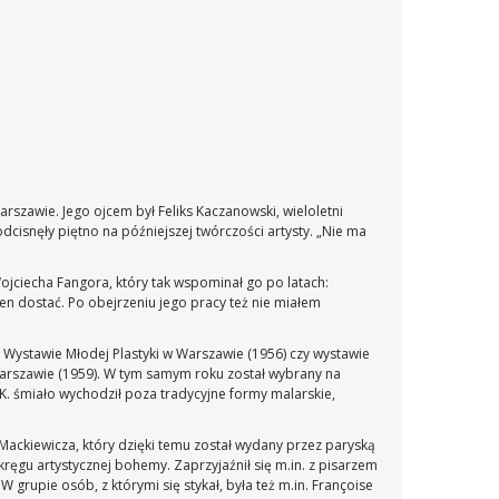
rszawie. Jego ojcem był Feliks Kaczanowski, wieloletni
odcisnęły piętno na późniejszej twórczości artysty. „Nie ma
ojciecha Fangora, który tak wspominał go po latach:
en dostać. Po obejrzeniu jego pracy też nie miałem
 Wystawie Młodej Plastyki w Warszawie (1956) czy wystawie
arszawie (1959). W tym samym roku został wybrany na
K. śmiało wychodził poza tradycyjne formy malarskie,
a-Mackiewicza, który dzięki temu został wydany przez paryską
 kręgu artystycznej bohemy. Zaprzyjaźnił się m.in. z pisarzem
 grupie osób, z którymi się stykał, była też m.in. Françoise