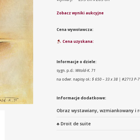
Zobacz wyniki aukcyjne
Cena wywoławcza:
Cena uzyskana:
Informacje o dziele:
sygn. p.d.:
Witold-K. 71
na odwr. napisy oł.:
$ 650 – 33 x 38 | #2713 P-
Informacje dodatkowe:
Obraz wystawiany, wzmiankowany i r
♣ Droit de suite