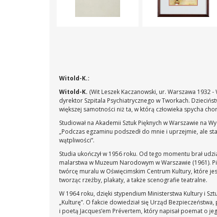
Witold-K.:
Witold-K.
(Wit Leszek Kaczanowski, ur. Warszawa 1932 - W
dyrektor Szpitala Psychiatrycznego w Tworkach. Dzieciństw
większej samotności niż ta, w którą człowieka spycha cho
Studiował na Akademii Sztuk Pięknych w Warszawie na Wyd
„Podczas egzaminu podszedł do mnie i uprzejmie, ale sta
wątpliwości”.
Studia ukończył w 1956 roku. Od tego momentu brał udzia
malarstwa w Muzeum Narodowym w Warszawie (1961). Pier
twórcę muralu w Oświęcimskim Centrum Kultury, które jes
tworząc rzeźby, plakaty, a także scenografie teatralne.
W 1964 roku, dzięki stypendium Ministerstwa Kultury i Szt
„Kulturę”. O fakcie dowiedział się Urząd Bezpieczeństwa, 
i poetą Jacques’em Prévertem, który napisał poemat o jego