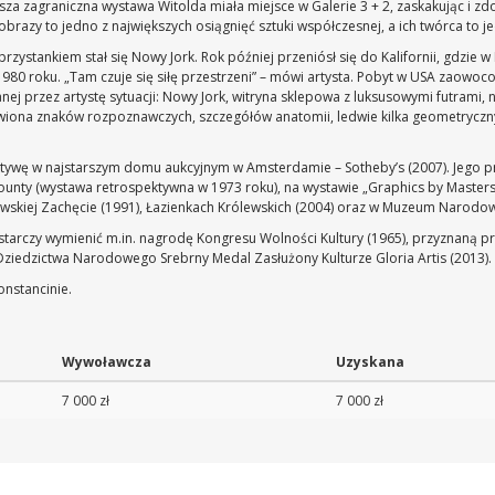
za zagraniczna wystawa Witolda miała miejsce w Galerie 3 + 2, zaskakując i zdo
razy to jedno z największych osiągnięć sztuki współczesnej, a ich twórca to je
ystankiem stał się Nowy Jork. Rok później przeniósł się do Kalifornii, gdzie w 
1980 roku. „Tam czuje się siłę przestrzeni” – mówi artysta. Pobyt w USA zaowoc
j przez artystę sytuacji: Nowy Jork, witryna sklepowa z luksusowymi futrami, n
awiona znaków rozpoznawczych, szczegółów anatomii, ledwie kilka geometryczny
pektywę w najstarszym domu aukcyjnym w Amsterdamie – Sotheby’s (2007). Jego
s County (wystawa retrospektywna w 1973 roku), na wystawie „Graphics by Masters
zawskiej Zachęcie (1991), Łazienkach Królewskich (2004) oraz w Muzeum Narodo
starczy wymienić m.in. nagrodę Kongresu Wolności Kultury (1965), przyznaną prz
 i Dziedzictwa Narodowego Srebrny Medal Zasłużony Kulturze Gloria Artis (2013).
nstancinie.
Wywoławcza
Uzyskana
7 000 zł
7 000 zł