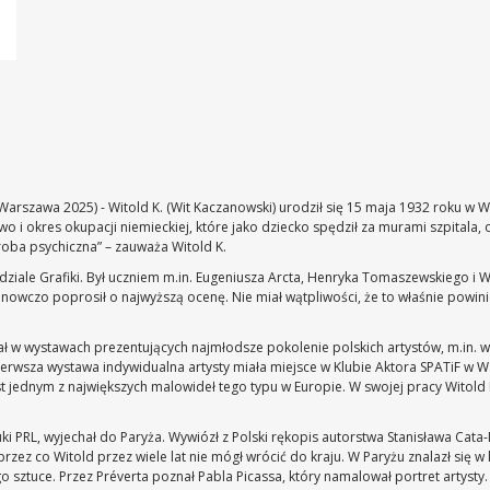
arszawa 2025) - Witold K. (Wit Kaczanowski) urodził się 15 maja 1932 roku w Wa
o i okres okupacji niemieckiej, które jako dziecko spędził za murami szpitala, 
roba psychiczna” – zauważa Witold K.
ziale Grafiki. Był uczniem m.in. Eugeniusza Arcta, Henryka Tomaszewskiego i W
nowczo poprosił o najwyższą ocenę. Nie miał wątpliwości, że to właśnie powini
ł w wystawach prezentujących najmłodsze pokolenie polskich artystów, m.in. w
wsza wystawa indywidualna artysty miała miejsce w Klubie Aktora SPATiF w W
t jednym z największych malowideł tego typu w Europie. W swojej pracy Witold 
uki PRL, wyjechał do Paryża. Wywiózł z Polski rękopis autorstwa Stanisława Cat
przez co Witold przez wiele lat nie mógł wrócić do kraju. W Paryżu znalazł się w
 sztuce. Przez Préverta poznał Pabla Picassa, który namalował portret artysty. W