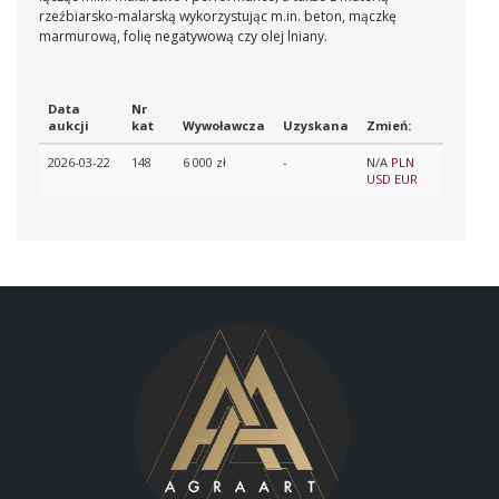
rzeźbiarsko-malarską wykorzystując m.in. beton, mączkę
marmurową, folię negatywową czy olej lniany.
Data
Nr
aukcji
kat
Wywoławcza
Uzyskana
Zmień:
2026-03-22
148
6 000 zł
-
N/A
PLN
USD
EUR