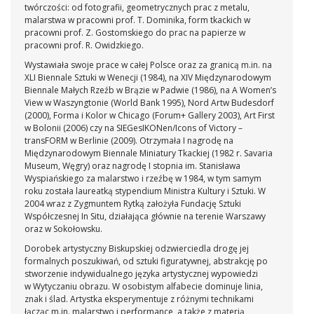
twórczości: od fotografii, geometrycznych prac z metalu,
malarstwa w pracowni prof. T. Dominika, form tkackich w
pracowni prof. Z. Gostomskiego do prac na papierze w
pracowni prof. R. Owidzkiego.
Wystawiała swoje prace w całej Polsce oraz za granicą m.in. na
XLI Biennale Sztuki w Wenecji (1984), na XIV Międzynarodowym
Biennale Małych Rzeźb w Brązie w Padwie (1986), na A Women’s
View w Waszyngtonie (World Bank 1995), Nord Artw Budesdorf
(2000), Forma i Kolor w Chicago (Forum+ Gallery 2003), Art First
w Bolonii (2006) czy na SIEGesIKONen/Icons of Victory –
transFORM w Berlinie (2009). Otrzymała I nagrodę na
Międzynarodowym Biennale Miniatury Tkackiej (1982 r. Savaria
Museum, Węgry) oraz nagrodę I stopnia im. Stanisława
Wyspiańskiego za malarstwo i rzeźbę w 1984, w tym samym
roku została laureatką stypendium Ministra Kultury i Sztuki. W
2004 wraz z Zygmuntem Rytką założyła Fundację Sztuki
Współczesnej In Situ, działająca głównie na terenie Warszawy
oraz w Sokołowsku.
Dorobek artystyczny Biskupskiej odzwierciedla drogę jej
formalnych poszukiwań, od sztuki figuratywnej, abstrakcję po
stworzenie indywidualnego języka artystycznej wypowiedzi
w Wytyczaniu obrazu. W osobistym alfabecie dominuje linia,
znak i ślad. Artystka eksperymentuje z różnymi technikami
łącząc m.in. malarstwo i performance, a także z materią