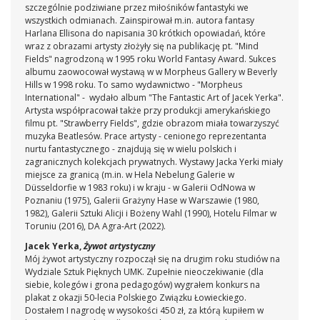
szczególnie podziwiane przez miłośników fantastyki we
wszystkich odmianach. Zainspirował m.in. autora fantasy
Harlana Ellisona do napisania 30 krótkich opowiadań, które
wraz z obrazami artysty złożyły się na publikację pt. "Mind
Fields" nagrodzoną w 1995 roku World Fantasy Award. Sukces
albumu zaowocował wystawą w w Morpheus Gallery w Beverly
Hills w 1998 roku. To samo wydawnictwo - "Morpheus
International" - wydało album "The Fantastic Art of Jacek Yerka".
Artysta współpracował także przy produkcji amerykańskiego
filmu pt. "Strawberry Fields", gdzie obrazom miała towarzyszyć
muzyka Beatlesów. Prace artysty - cenionego reprezentanta
nurtu fantastycznego - znajdują się w wielu polskich i
zagranicznych kolekcjach prywatnych. Wystawy Jacka Yerki miały
miejsce za granicą (m.in. w Hela Nebelung Galerie w
Düsseldorfie w 1983 roku) i w kraju - w Galerii OdNowa w
Poznaniu (1975), Galerii Grażyny Hase w Warszawie (1980,
1982), Galerii Sztuki Alicji i Bożeny Wahl (1990), Hotelu Filmar w
Toruniu (2016), DA Agra-Art (2022).
Jacek Yerka,
Żywot artystyczny
Mój żywot artystyczny rozpoczął się na drugim roku studiów na
Wydziale Sztuk Pięknych UMK. Zupełnie nieoczekiwanie (dla
siebie, kolegów i grona pedagogów) wygrałem konkurs na
plakat z okazji 50-lecia Polskiego Związku Łowieckiego.
Dostałem I nagrodę w wysokości 450 zł, za którą kupiłem w