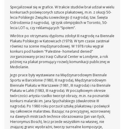
Specjalizował się w grafice. W trakcie studiów brał udział w wielu
konkursach poświęconych sztuce plakatowej, m.in. z okazji 50-
lecia Polskiego Związku Łowieckiego (I nagroda), tzw. Święta
Odrodzenia (I nagroda), igrzysk olimpijskich w Toronto, 50-
lecia LOT-u, czy reklamujących “Społem”.
Wkrótce po otrzymaniu dyplomu zdobył III nagrodę na Biennale
Plakatu Polskiego w Katowicach (1979). W tym czasie zaistniał
również na scenie międzynarodowej. W 1978 roku wygrał
konkurs pod hasłem "Palestine- homeland denied"
zorganizowany przez Iraqi Cultural Center w Londynie, a rok
później na plakat promujący rozwój komunikacji publicznej w
Mediolanie.
Jego prace były wystawiane na Międzynarodowym Biennale
Sportu w Barcelonie (1980, III nagroda), Międzynarodowym
Biennale Plakatu w Warszawie (1981, III nagroda) i na Biennale
Plakatu w Lahti (1983, III nagroda). W początkowym okresie
twórczości artysta rzadko tworzył obrazy, m.in. na poznański
konkurs malarski im. Jana Spychalskiego (dwukrotnie III
nagroda). Po 1980 roku porzucił sztukę plakatową i poświęcił
się całkowicie malarstwu. Bazując na precyzyjnej, wzorowanej
na dawnych mistrzach technice obrazowania (Jan van Eyck,
Hieronymus Bosch), lecz przede wszystkim na własnej, nie
znającej granic wyobraźni, tworzy surrealne kompozycje,