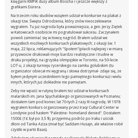
księgarni KMPiK duży album Boscha i i jeszcze większy z
grafikami Dürera.
Na trzecim roku studiów wziąłem udział w konkursie na plakat z
okazji tzw. Święta Odrodzenia, który znów nieoczekiwanie
wygrałem. Tu już nagroda była poważniejsza, a gen. Jerzy Ziętek
w Katowicach osobiście mi pogratulował sukcesu. Zaczynałem
powoli zamieniać się w łowcę nagród. Brałem udział we
wszystkich możliwych konkursach plakatowych; z okazji św. 1
maja, 22 lipca, reklamujących "Społem"(płacili najlepiej i w miarę
przyzwoicie drukowali moje bardzo realistyczne i trudne w
druku projekty), na igrzyska olimpijskie w Toronto, na 50-lecie
LOT-u, z okazji turnieju rycerskiego na zamku golubskim (tu
organizator obiecał mi wygraną i słowa dotrzymał- zdaje się, że
byłem jedynym uczestnikiem tego pamiętnego konkursu) i wielu
innych, których już dokładnie nie pamiętam.
Żeby nie wpaść w rutynę brałem też udział w konkursach
malarskich im. Jana Spychalskiego organizowanych w Poznaniu;
dostałem tam pod koniec lat 70-tych 2 razy III nagrodę. W 1978
wygrałem konkurs organizowany przez Iraqi Cultural Center w
Londynie pod hasłem "Palestine- homeland denied". Dostałem
1500£ (1£ był po 3,5 $), przyjemną podróż po Iraku i uścisk
dłoni od Tarika Aziza (miał być Saddam Husajn, ale właśnie robił
czystki w partii Baas).