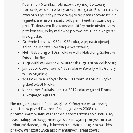
Poznaniu - 6 wielkich obrazów, cały mój ówczesny
dorobek, wiozłem w korytarzu pociągu do Poznania, cały
czas pilnując, żeby przeciskający się pasażerowie ich nie
wgnietli; ale na wernisażu odbyłem świetną rozmowę z
prof. Tadeuszem Brzozowskim, który mnie utwierdził w
przekonaniu, żeby malować po swojemu i na nikogo się
nie oglądać;
Grażynie Hase w 1980 i 1982 roku, w jej nastrojowej
galerii na Marszałkowskiej w Warszawie;
Helli Nebelung w 1983 roku w Hella Nebelung Gallery w
Düsseldorfie;
Alicji Wahl w 1990 roku w autorskiej galerii na Żoliborzu;
Jamesowi Cowanowi w 1998 roku w Beverly Hills Gallery
w Los Angeles;
Wiesiowi Żyle w foyer hotelu "Filmar" w Toruniu (tylko
gicleè) w 2016 roku;
Konradowi Szukalskiemu w 2012 roku w galerii Domu
Aukcyjnego Agraart.
Nie mogę zapomnieć o mosiężnej
Katarzynce
w toruńskiej
galerii sław przed Dworem Artusa, gdzie w 2008 roku
przemówiłem w letni wieczór do zgromadzonego tłumu. Cały
czas maluję i próbuję zmierzyć się z nowymi pomysłami albo
odkurzyć dawne, których kiedyś nie udało mi się z powodów
braków warsztatowych albo mentalnych, zrealizować.