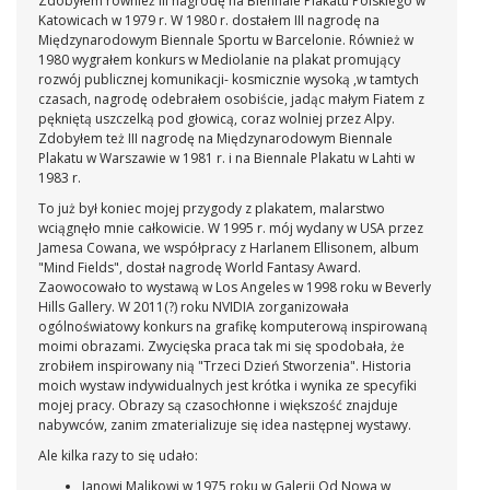
Zdobyłem również III nagrodę na Biennale Plakatu Polskiego w
Katowicach w 1979 r. W 1980 r. dostałem III nagrodę na
Międzynarodowym Biennale Sportu w Barcelonie. Również w
1980 wygrałem konkurs w Mediolanie na plakat promujący
rozwój publicznej komunikacji- kosmicznie wysoką ,w tamtych
czasach, nagrodę odebrałem osobiście, jadąc małym Fiatem z
pękniętą uszczelką pod głowicą, coraz wolniej przez Alpy.
Zdobyłem też III nagrodę na Międzynarodowym Biennale
Plakatu w Warszawie w 1981 r. i na Biennale Plakatu w Lahti w
1983 r.
To już był koniec mojej przygody z plakatem, malarstwo
wciągnęło mnie całkowicie. W 1995 r. mój wydany w USA przez
Jamesa Cowana, we współpracy z Harlanem Ellisonem, album
"Mind Fields", dostał nagrodę World Fantasy Award.
Zaowocowało to wystawą w Los Angeles w 1998 roku w Beverly
Hills Gallery. W 2011(?) roku NVIDIA zorganizowała
ogólnoświatowy konkurs na grafikę komputerową inspirowaną
moimi obrazami. Zwycięska praca tak mi się spodobała, że
zrobiłem inspirowany nią "Trzeci Dzień Stworzenia". Historia
moich wystaw indywidualnych jest krótka i wynika ze specyfiki
mojej pracy. Obrazy są czasochłonne i większość znajduje
nabywców, zanim zmaterializuje się idea następnej wystawy.
Ale kilka razy to się udało:
Janowi Malikowi w 1975 roku w Galerii Od Nowa w