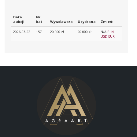
Data
Nr
aukcji
kat
Wywoławcza
Uzyskana
Zmień:
2026-03-22
157
20 000 zł
20 000 zł
N/A
PLN
USD
EUR