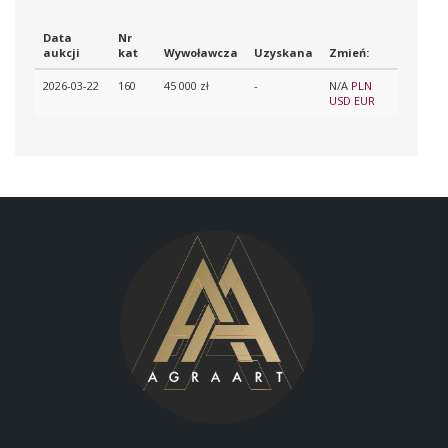
Data
Nr
aukcji
kat
Wywoławcza
Uzyskana
Zmień:
2026-03-22
160
45 000 zł
-
N/A
PLN
USD
EUR