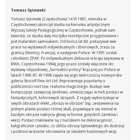
Tomasz Sętowski:
Tomasz Sętowski (Częstochowa 14 VI 1961, mieszka w
Częstochowie) ukończył studia na kierunku artystycznym
Wyższej Szkoły Pedagogicznej w Częstochowie, jednak sam
twierdzi, że studia dały mu tylko teoretyczne przygotowanie i
jest malarskim samoukiem. Od końca lat 80. pokazywał swe
prace na wystawach indywidualnych i zbiorowych, zrazu za
granicą (Niemcy, Francja), a następnie Polsce. W 1991 został
członkiem ZPAP. Po indywidualnym debiucie w kraju (wystawa w
BWA, Częstochowa 1994), jego prace zostały włączone do
wystawy objazdowej „Surrealiści polscy” krążącej po Polsce w
latach 1995-97. W 1998 zajęła się jego twórczością nowojorska
galeria Stricoff Fine Art Ltd. Reprezentuje popularny u
publiczności nurt tzw. realizmu magicznego. Buduje swe
kompozycje zazwyczaj strefowo, umieszczając w nich postaci w
fantastycznych, kolorowych strojach. Z reguły wykorzystuje w
swych obrazach efekt „obrazu w obrazie” (np. zestawienia na
jednym planie postaci różnej skali, pojawiające się niemal w
każdym obrazie nakrycia głowy w formie gotyckich zamków i
wież). Postaci malowane są z naciskiem na dekoracyjność,
kaligraficznie i płasko, co zbliża obrazy Sętowskiego do ilustracji
i podnosi wrażenie obcowania ze światem baśniowych wizji.