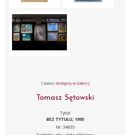
[ status:
dostępny w Galerii
]
Tomasz Sętowski
Tytuł:
BEZ TYTUŁU, 1995
Nr: 34655
Technika: olej, płyta pilśniowa