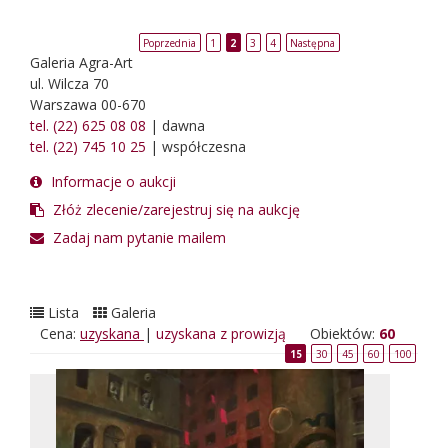
Poprzednia
1
2
3
4
Następna
Galeria Agra-Art
ul. Wilcza 70
Warszawa 00-670
tel. (22) 625 08 08
| dawna
tel. (22) 745 10 25
| współczesna
Informacje o aukcji
Złóż zlecenie/zarejestruj się na aukcję
Zadaj nam pytanie mailem
Lista
Galeria
Cena:
uzyskana
|
uzyskana z prowizją
Obiektów:
60
15
30
45
60
100