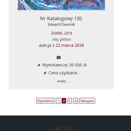
Nr Katalogowy 130.
Edward Dwurnik
ZAMEK, 2018
olej, płótno
aukcja z
22 marca 2026
Wywoławcza: 50 000 zł
Cena uzyskana: -
... więcej ...
Poprzednia
1
2
3
4
Następna