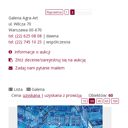
Poprzednia
1
2
Następna
Galeria Agra-Art
ul. Wilcza 70
Warszawa 00-670
tel. (22) 625 08 08
| dawna
tel. (22) 745 10 25
| współczesna
Informacje o aukcji
Złóż zlecenie/zarejestruj się na aukcję
Zadaj nam pytanie mailem
Lista
Galeria
Cena:
uzyskana
|
uzyskana z prowizją
Obiektów:
60
15
30
45
60
100