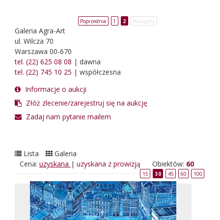
Poprzednia
1
2
Następna
Galeria Agra-Art
ul. Wilcza 70
Warszawa 00-670
tel. (22) 625 08 08
| dawna
tel. (22) 745 10 25
| współczesna
Informacje o aukcji
Złóż zlecenie/zarejestruj się na aukcję
Zadaj nam pytanie mailem
Lista
Galeria
Cena:
uzyskana
|
uzyskana z prowizją
Obiektów:
60
15
30
45
60
100