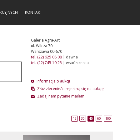
KCYJNYCH
KONTAKT
Galeria Agra-Art
ul. Wilcza 70
Warszawa 00-670
tel. (22) 625 08 08
| dawna
tel. (22) 745 10 25
| współczesna
Informacje o aukcji
Złóż zlecenie/zarejestruj się na aukcję
Zadaj nam pytanie mailem
15
30
45
60
100