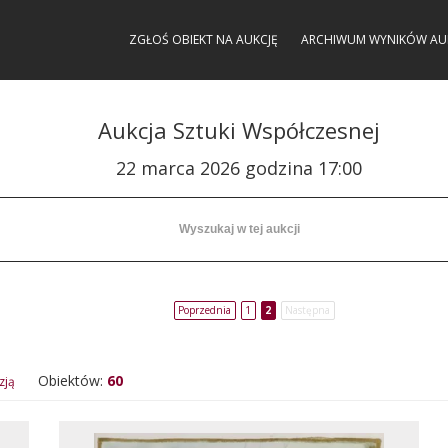
ZGŁOŚ OBIEKT NA AUKCJĘ
ARCHIWUM WYNIKÓW AU
Aukcja Sztuki Współczesnej
22 marca 2026 godzina 17:00
Poprzednia
1
2
Następna
Obiektów:
60
zją