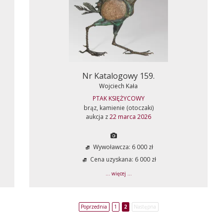
Nr Katalogowy 159.
Wojciech Kała
PTAK KSIĘŻYCOWY
brąz, kamienie (otoczaki)
aukcja z
22 marca 2026
Wywoławcza: 6 000 zł
Cena uzyskana: 6 000 zł
... więcej ...
Poprzednia
1
2
Następna