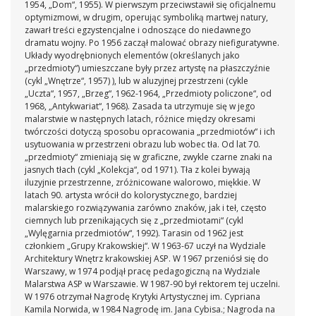
1954, „Dom“, 1955). W pierwszym przeciwstawił się oficjalnemu
optymizmowi, w drugim, operując symboliką martwej natury,
zawarł treści egzystencjalne i odnoszące do niedawnego
dramatu wojny. Po 1956 zaczął malować obrazy niefiguratywne.
Układy wyodrębnionych elementów (określanych jako
„przedmioty“) umieszczane były przez artystę na płaszczyźnie
(cykl „Wnętrze“, 1957) ), lub w aluzyjnej przestrzeni (cykle
„Uczta“, 1957, „Brzeg“, 1962-1964, „Przedmioty policzone“, od
1968, „Antykwariat“, 1968). Zasada ta utrzymuje się w jego
malarstwie w następnych latach, różnice między okresami
twórczości dotyczą sposobu opracowania „przedmiotów“ i ich
usytuowania w przestrzeni obrazu lub wobec tła. Od lat 70.
„przedmioty“ zmieniają się w graficzne, zwykle czarne znaki na
jasnych tłach (cykl „Kolekcja“, od 1971). Tła z kolei bywają
iluzyjnie przestrzenne, zróżnicowane walorowo, miękkie. W
latach 90. artysta wrócił do kolorystycznego, bardziej
malarskiego rozwiązywania zarówno znaków, jak i teł, często
ciemnych lub przenikających się z „przedmiotami“ (cykl
„Wylęgarnia przedmiotów“, 1992). Tarasin od 1962 jest
członkiem „Grupy Krakowskiej“. W 1963-67 uczył na Wydziale
Architektury Wnętrz krakowskiej ASP. W 1967 przeniósł się do
Warszawy, w 1974 podjął pracę pedagogiczną na Wydziale
Malarstwa ASP w Warszawie. W 1987-90 był rektorem tej uczelni.
W 1976 otrzymał Nagrodę Krytyki Artystycznej im. Cypriana
Kamila Norwida, w 1984 Nagrodę im. Jana Cybisa.; Nagroda na