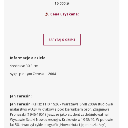
15 000 zł
Cena uzyskana:
-
ZAPYTAJ O OBIEKT
Informacje o dziele:
średnica: 30,3 cm
sygn. p.d.:
Jan Tarasin
|
2004
Jan Tarasin:
Jan Tarasin
(Kalisz 11 IX 1926 - Warszawa 8 VIII 2009) studiował
malarstwo w ASP w Krakowie pod kierunkiem prof. Zbigniewa
Pronaszki (1946-1951). Jeszcze jako student zadebiutował na I
Wystawie Sztuki Nowoczesnej w Krakowie w 1948/49. W połowie
lat 50. stworzył cykle litografii: „Nowa Huta i jej mieszkańcy“,