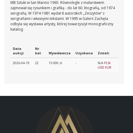
MB Sztuki w San Marino 1965. Równolegle z malarstwem
zajmował się rysunkiem i grafiką - do lat 60. litografią, od 1974
serigrafią. W 1974-1981 wydał 8 autorskich „Zeszytów“ z
serigrafiami i własnymi tekstami. W 1995 w Galerii Zachęta
odbyła się wystawa artysty, której towarzyszył monograficzny
katalog.
Data
Nr
aukcji
kat
Wywoławcza
Uzyskana
Zmień:
2026-04-19
22
15 000 zł
-
N/A
PLN
USD
EUR