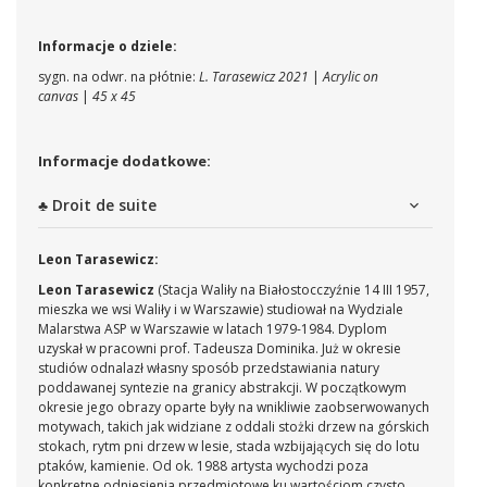
Informacje o dziele:
sygn. na odwr. na płótnie:
L. Tarasewicz 2021
|
Acrylic on
canvas
|
45 x 45
Informacje dodatkowe:
♣ Droit de suite
Leon Tarasewicz:
Leon Tarasewicz
(Stacja Waliły na Białostocczyźnie 14 III 1957,
mieszka we wsi Waliły i w Warszawie) studiował na Wydziale
Malarstwa ASP w Warszawie w latach 1979-1984. Dyplom
uzyskał w pracowni prof. Tadeusza Dominika. Już w okresie
studiów odnalazł własny sposób przedstawiania natury
poddawanej syntezie na granicy abstrakcji. W początkowym
okresie jego obrazy oparte były na wnikliwie zaobserwowanych
motywach, takich jak widziane z oddali stożki drzew na górskich
stokach, rytm pni drzew w lesie, stada wzbijających się do lotu
ptaków, kamienie. Od ok. 1988 artysta wychodzi poza
konkretne odniesienia przedmiotowe ku wartościom czysto