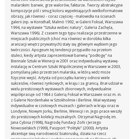
malarskim: barwie, grze walorów, fakturze. Tworzy abstrakcyjne
kompozycje pól i smug koloru wypełniających wielkoformatowe
obrazy, jak również - coraz częściej - malowidła na ścianach
galerii (np. w Konsthall, Malmö 1992, w Galerii Foksal, Warszawa
1994, na wystawie "Sztuka wobec natury", Galeria Zachęta,
Warszawa 1996). Z czasem tego typu realizacje przestrzenne w
miejscach publicznych (choć ma również w dorobku kilka
aranżacji wnętrz prywatnych) stały się głównym wątkiem jego
twórczości. Apogeum tej tendencji przypadło na przełom
stuleci, kiedy artysta zaprezentował barwną "podłogę" na
Biennale Sztuki w Wenecji w 2001 oraz indywidualną wystawę-
instalację w Centrum Sztuki Współczesnej w Warszawie w 2003,
pomyślaną jako przestrzeń malarska, w którą widz może
fizycznie wejść. Artysta od początku kariery odnosi wiele
sukcesów, również rynkowych, w kraju i za granicą. Brał udział w
wielu prestiżowych wystawach zbiorowych, indywidualnie
współpracuje od 1984 z Galerią Foksal w Warszawie oraz m. in.
z Galerie Nordenhake w Sztokholmie i Berlinie. Miał wystawy
indywidualne w czołowych muzeach i galeriach w kraju oraz w
Londynie, Nowym Jorku, Berlinie, Wenecji i in. Jego prace weszły
do prestiżowych kolekcji muzealnych. Otrzymał Nagrodę im.
Jana Cybisa (1998), Nagrodę Fundacji Zofii i Jerzego
Nowosielskich (1999), Paszport "Polityki" (2000). Artysta
akcentuje swą narodowość białoruską, działa na rzecz