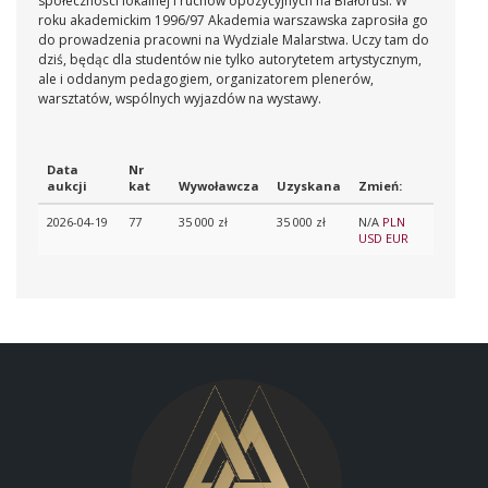
społeczności lokalnej i ruchów opozycyjnych na Białorusi. W
roku akademickim 1996/97 Akademia warszawska zaprosiła go
do prowadzenia pracowni na Wydziale Malarstwa. Uczy tam do
dziś, będąc dla studentów nie tylko autorytetem artystycznym,
ale i oddanym pedagogiem, organizatorem plenerów,
warsztatów, wspólnych wyjazdów na wystawy.
Data
Nr
aukcji
kat
Wywoławcza
Uzyskana
Zmień:
2026-04-19
77
35 000 zł
35 000 zł
N/A
PLN
USD
EUR