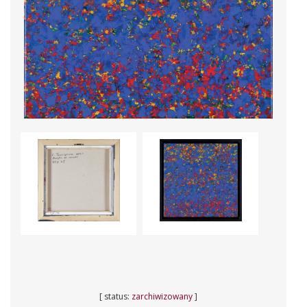
[ status:
zarchiwizowany
]