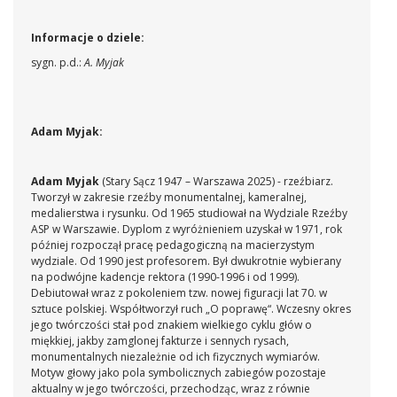
Informacje o dziele:
sygn. p.d.:
A. Myjak
Adam Myjak:
Adam Myjak
(Stary Sącz 1947 – Warszawa 2025) - rzeźbiarz.
Tworzył w zakresie rzeźby monumentalnej, kameralnej,
medalierstwa i rysunku. Od 1965 studiował na Wydziale Rzeźby
ASP w Warszawie. Dyplom z wyróżnieniem uzyskał w 1971, rok
później rozpoczął pracę pedagogiczną na macierzystym
wydziale. Od 1990 jest profesorem. Był dwukrotnie wybierany
na podwójne kadencje rektora (1990-1996 i od 1999).
Debiutował wraz z pokoleniem tzw. nowej figuracji lat 70. w
sztuce polskiej. Współtworzył ruch „O poprawę“. Wczesny okres
jego twórczości stał pod znakiem wielkiego cyklu głów o
miękkiej, jakby zamglonej fakturze i sennych rysach,
monumentalnych niezależnie od ich fizycznych wymiarów.
Motyw głowy jako pola symbolicznych zabiegów pozostaje
aktualny w jego twórczości, przechodząc, wraz z równie