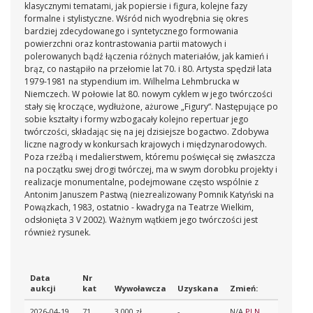
klasycznymi tematami, jak popiersie i figura, kolejne fazy
formalne i stylistyczne. Wśród nich wyodrębnia się okres
bardziej zdecydowanego i syntetycznego formowania
powierzchni oraz kontrastowania partii matowych i
polerowanych bądź łączenia różnych materiałów, jak kamień i
brąz, co nastąpiło na przełomie lat 70. i 80. Artysta spędził lata
1979-1981 na stypendium im. Wilhelma Lehmbrucka w
Niemczech. W połowie lat 80. nowym cyklem w jego twórczości
stały się kroczące, wydłużone, ażurowe „Figury“. Następujące po
sobie kształty i formy wzbogacały kolejno repertuar jego
twórczości, składając się na jej dzisiejsze bogactwo. Zdobywa
liczne nagrody w konkursach krajowych i międzynarodowych.
Poza rzeźbą i medalierstwem, któremu poświęcał się zwłaszcza
na początku swej drogi twórczej, ma w swym dorobku projekty i
realizacje monumentalne, podejmowane często wspólnie z
Antonim Januszem Pastwą (niezrealizowany Pomnik Katyński na
Powązkach, 1983, ostatnio - kwadryga na Teatrze Wielkim,
odsłonięta 3 V 2002). Ważnym wątkiem jego twórczości jest
również rysunek.
Data
Nr
aukcji
kat
Wywoławcza
Uzyskana
Zmień:
2026-04-19
71
3 000 zł
-
N/A
PLN