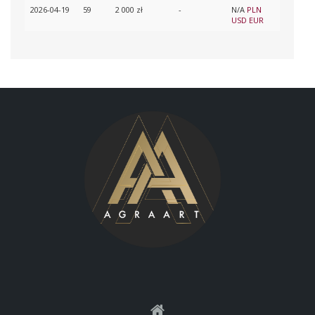
2026-04-19
59
2 000 zł
-
N/A
PLN
USD
EUR