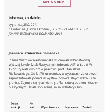
ZAPYTAJ O OBIEKT
Informacje o dziele:
sygn. l.d.:
J.W.D. 2011
na odwr. na g. listwie krosna:
„PORTRET PEWNEGO POETY”
JOANNA WISZNIEWSKA-DOMAŃSKA 2011
Joanna Wiszniewska-Domańska:
Joanna Wiszniewska-Domańska studiowała w Państwowej
Wyższej Szkole Sztuk Plastycznych (obecnie ASP) w Łodzi. W
1972 uzyskała dyplom w pracowni prof. Stanisława
Fijałkowskiego. Od lat 70. uczestniczy w wystawach zbiorowych,
zaprezentowała ponad 20 wystaw indywidualnych w kraju i za
granicą. Zajmuje się rysunkiem, grafiką, sztuką papieru i teatrem
plastycznym. Działa społecznie, m. in. w Rotary Club.
Data
Nr
aukcji
kat
Wywoławcza
Uzyskana
Zmień: