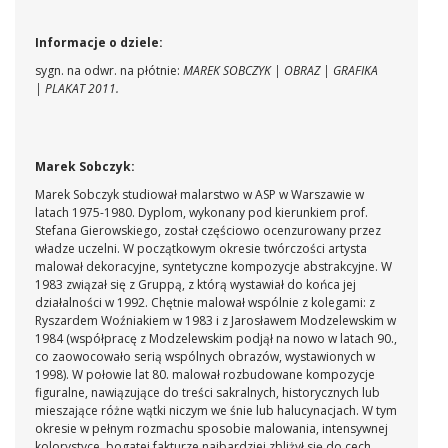
Informacje o dziele:
sygn. na odwr. na płótnie:
MAREK SOBCZYK | OBRAZ | GRAFIKA
| PLAKAT 2011.
Marek Sobczyk:
Marek Sobczyk studiował malarstwo w ASP w Warszawie w
latach 1975-1980. Dyplom, wykonany pod kierunkiem prof.
Stefana Gierowskiego, został częściowo ocenzurowany przez
władze uczelni. W początkowym okresie twórczości artysta
malował dekoracyjne, syntetyczne kompozycje abstrakcyjne. W
1983 związał się z Gruppą, z którą wystawiał do końca jej
działalności w 1992. Chętnie malował wspólnie z kolegami: z
Ryszardem Woźniakiem w 1983 i z Jarosławem Modzelewskim w
1984 (współpracę z Modzelewskim podjął na nowo w latach 90.,
co zaowocowało serią wspólnych obrazów, wystawionych w
1998). W połowie lat 80. malował rozbudowane kompozycje
figuralne, nawiązujące do treści sakralnych, historycznych lub
mieszające różne wątki niczym we śnie lub halucynacjach. W tym
okresie w pełnym rozmachu sposobie malowania, intensywnej
kolorystyce, bogatej fakturze najbardziej zbliżył się do cech