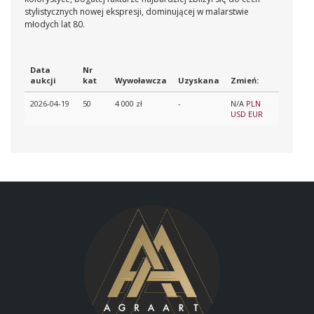
stylistycznych nowej ekspresji, dominującej w malarstwie
młodych lat 80.
Data
Nr
aukcji
kat
Wywoławcza
Uzyskana
Zmień:
2026-04-19
50
4 000 zł
-
N/A
PLN
USD
EUR